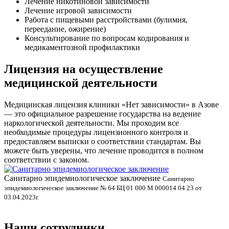
Лечение никотиновой зависимости
Лечение игровой зависимости
Работа с пищевыми расстройствами (булимия,
переедание, ожирение)
Консультирование по вопросам кодирования и
медикаментозной профилактики
Лицензия на осуществление
медицинской деятельности
Медицинская лицензия клиники «Нет зависимости» в Азове
— это официальное разрешение государства на ведение
наркологической деятельности. Мы проходим все
необходимые процедуры лицензионного контроля и
предоставляем выписки о соответствии стандартам. Вы
можете быть уверены, что лечение проводится в полном
соответствии с законом.
Санитарно эпидемиологическое заключение
Санитарно
П
эпидемиологическое заключение № 64 БЦ 01 000 М 000014 04 23 от
03.04.2023г.
П
0
Наши сотрудники