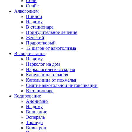
Соли
Спайс
Алкоголизм
Пивной
На дому
В стационаре
Принудительное лечение
Женский
Подростковый
12 шагов от алкоголизма
Вывод из запоя
На дому
Нарколог на дом
Наркологическая скорая
Капельница от запоя
Капельница от похмелья
Снятие алкогольной интоксикации
В стационаре
Кодирование
Анонимно
На дому
Вшивание
Эспераль
Торпедо
Вивитрол