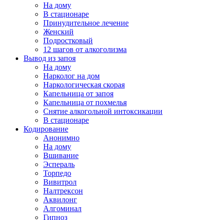
На дому
В стационаре
Принудительное лечение
Женский
Подростковый
12 шагов от алкоголизма
Вывод из запоя
На дому
Нарколог на дом
Наркологическая скорая
Капельница от запоя
Капельница от похмелья
Снятие алкогольной интоксикации
В стационаре
Кодирование
Анонимно
На дому
Вшивание
Эспераль
Торпедо
Вивитрол
Налтрексон
Аквилонг
Алгоминал
Гипноз