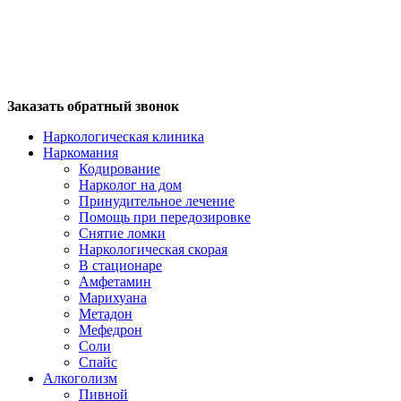
Заказать обратный звонок
Наркологическая клиника
Наркомания
Кодирование
Нарколог на дом
Принудительное лечение
Помощь при передозировке
Снятие ломки
Наркологическая скорая
В стационаре
Амфетамин
Марихуана
Метадон
Мефедрон
Соли
Спайс
Алкоголизм
Пивной