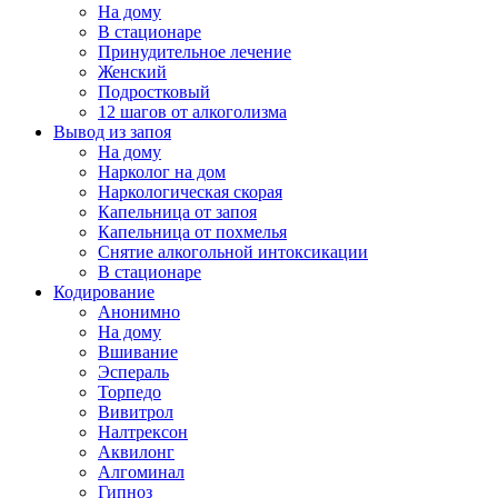
На дому
В стационаре
Принудительное лечение
Женский
Подростковый
12 шагов от алкоголизма
Вывод из запоя
На дому
Нарколог на дом
Наркологическая скорая
Капельница от запоя
Капельница от похмелья
Снятие алкогольной интоксикации
В стационаре
Кодирование
Анонимно
На дому
Вшивание
Эспераль
Торпедо
Вивитрол
Налтрексон
Аквилонг
Алгоминал
Гипноз