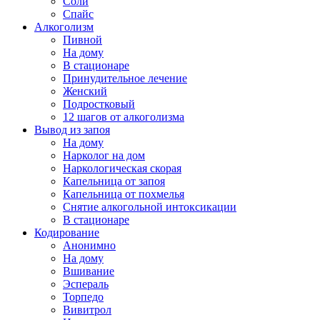
Соли
Спайс
Алкоголизм
Пивной
На дому
В стационаре
Принудительное лечение
Женский
Подростковый
12 шагов от алкоголизма
Вывод из запоя
На дому
Нарколог на дом
Наркологическая скорая
Капельница от запоя
Капельница от похмелья
Снятие алкогольной интоксикации
В стационаре
Кодирование
Анонимно
На дому
Вшивание
Эспераль
Торпедо
Вивитрол