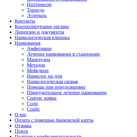
Налтрексон
Торпедо
Эспераль
Контакты
Контролирующие органы
Лицензии и документы
Наркологическая клиника
Наркомания
Амфетамин
Лечение наркомании в стационаре
Марихуана
Метадон
Мефедрон
Нарколог на дом
Наркологическая скорая
Помощь при передозировке
Принудительное лечение наркомании
Снятие ломки
Соли
Спайс
О нас
Оплата с помощью банковской карты
Отзывы
Поиск
Политика конфиденциальности