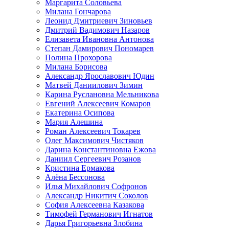
Маргарита Соловьева
Милана Гончарова
Леонид Дмитриевич Зиновьев
Дмитрий Вадимович Назаров
Елизавета Ивановна Антонова
Степан Дамирович Пономарев
Полина Прохорова
Милана Борисова
Александр Ярославович Юдин
Матвей Даниилович Зимин
Карина Руслановна Мельникова
Евгений Алексеевич Комаров
Екатерина Осипова
Мария Алешина
Роман Алексеевич Токарев
Олег Максимович Чистяков
Дарина Константиновна Ежова
Даниил Сергеевич Розанов
Кристина Ермакова
Алёна Бессонова
Илья Михайлович Софронов
Александр Никитич Соколов
София Алексеевна Казакова
Тимофей Германович Игнатов
Дарья Григорьевна Злобина