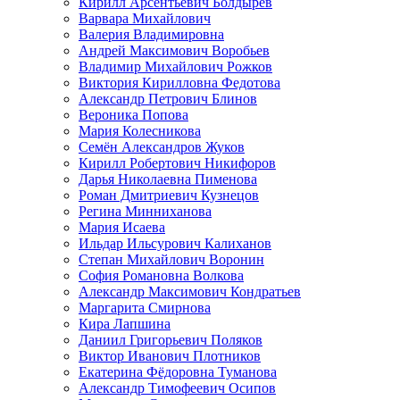
Кирилл Арсентьевич Болдырев
Варвара Михайлович
Валерия Владимировна
Андрей Максимович Воробьев
Владимир Михайлович Рожков
Виктория Кирилловна Федотова
Александр Петрович Блинов
Вероника Попова
Мария Колесникова
Семён Александров Жуков
Кирилл Робертович Никифоров
Дарья Николаевна Пименова
Роман Дмитриевич Кузнецов
Регина Минниханова
Мария Исаева
Ильдар Ильсурович Калиханов
Степан Михайлович Воронин
София Романовна Волкова
Александр Максимович Кондратьев
Маргарита Смирнова
Кира Лапшина
Даниил Григорьевич Поляков
Виктор Иванович Плотников
Екатерина Фёдоровна Туманова
Александр Тимофеевич Осипов