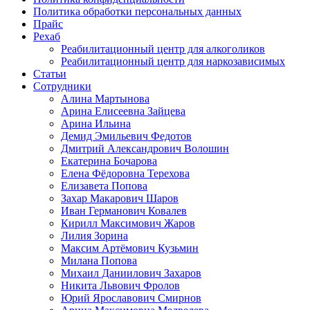
Политика обработки персональных данных
Прайс
Рехаб
Реабилитационный центр для алкоголиков
Реабилитационный центр для наркозависимых
Статьи
Сотрудники
Алина Мартынова
Арина Елисеевна Зайцева
Арина Ильина
Демид Эмильевич Федотов
Дмитрий Александрович Волошин
Екатерина Бочарова
Елена Фёдоровна Терехова
Елизавета Попова
Захар Макарович Шаров
Иван Германович Ковалев
Кирилл Максимович Жаров
Лилия Зорина
Максим Артёмович Кузьмин
Милана Попова
Михаил Даниилович Захаров
Никита Львович Фролов
Юрий Ярославович Смирнов