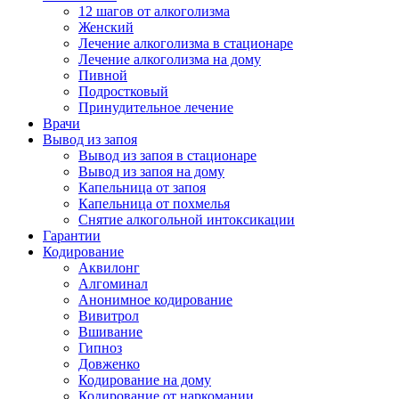
12 шагов от алкоголизма
Женский
Лечение алкоголизма в стационаре
Лечение алкоголизма на дому
Пивной
Подростковый
Принудительное лечение
Врачи
Вывод из запоя
Вывод из запоя в стационаре
Вывод из запоя на дому
Капельница от запоя
Капельница от похмелья
Снятие алкогольной интоксикации
Гарантии
Кодирование
Аквилонг
Алгоминал
Анонимное кодирование
Вивитрол
Вшивание
Гипноз
Довженко
Кодирование на дому
Кодирование от наркомании