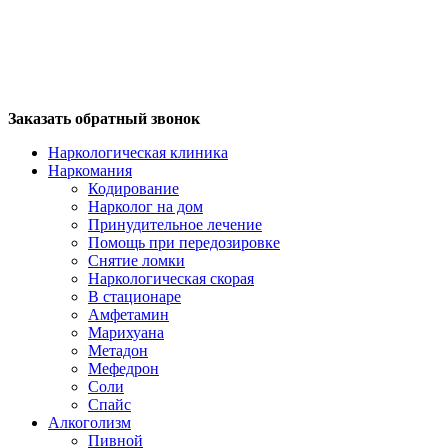
Заказать обратный звонок
Наркологическая клиника
Наркомания
Кодирование
Нарколог на дом
Принудительное лечение
Помощь при передозировке
Снятие ломки
Наркологическая скорая
В стационаре
Амфетамин
Марихуана
Метадон
Мефедрон
Соли
Спайс
Алкоголизм
Пивной