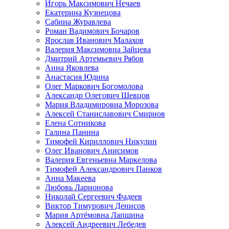
Игорь Максимович Нечаев
Екатерина Кузнецова
Сабина Журавлева
Роман Вадимович Бочаров
Ярослав Иванович Малахов
Валерия Максимовна Зайцева
Дмитрий Артемьевич Рябов
Анна Яковлева
Анастасия Юдина
Олег Маркович Богомолова
Александр Олегович Шевцов
Мария Владимировна Морозова
Алексей Станиславович Смирнов
Елена Сотникова
Галина Панина
Тимофей Кириллович Никулин
Олег Иванович Анисимов
Валерия Евгеньевна Маркелова
Тимофей Александрович Панков
Анна Макеева
Любовь Ларионова
Николай Сергеевич Фадеев
Виктор Тимурович Денисов
Мария Артёмовна Лапшина
Алексей Андреевич Лебедев