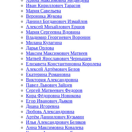
Арина Максимовна Медведева
Иван Кириллович Тарасов
Мария Савельева
Вероника Жукова
Даниил Богданович Измайлов
Алексей Михайлович Ершов
Мария Сергеевна Вдовина
Владимир Георгиевич Воронин
Милана Кулагина
Дарья Орлова
Максим Максимович Матвеев
Матвей Ярославович Чернышев
Елизавета Константиновна Королева
Алексей Артёмович Белов
Екатерина Романовна
Виктория Александровна
Павел Львович Зайцев
Сергей Матвеевич Федоров
Кира Фёдоровна Новикова
Егор Иванович Дьяков
Диана Игоревна
Любовь Александровна
Артём Даниилович Кузьмин
Илья Александрович Беляков
Анна Максимовна Ковалева