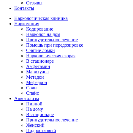
Отзывы
Контакты
Наркологическая клиника
Наркомания
Кодирование
Нарколог на дом
Принудительное лечение
Помощь при передозировке
Снятие ломки
Наркологическая скорая
В стационаре
Амфетамин
Марихуана
Метадон
Мефедрон
Соли
Спайс
Алкоголизм
Пивной
На дому
В стационаре
Принудительное лечение
Женский
Подростковый