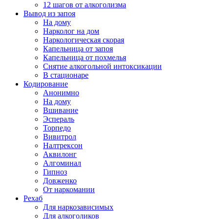
12 шагов от алкоголизма
Вывод из запоя
На дому
Нарколог на дом
Наркологическая скорая
Капельница от запоя
Капельница от похмелья
Снятие алкогольной интоксикации
В стационаре
Кодирование
Анонимно
На дому
Вшивание
Эспераль
Торпедо
Вивитрол
Налтрексон
Аквилонг
Алгоминал
Гипноз
Довженко
От наркомании
Рехаб
Для наркозависимых
Для алкоголиков