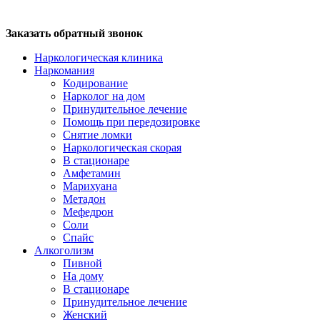
Заказать обратный звонок
Наркологическая клиника
Наркомания
Кодирование
Нарколог на дом
Принудительное лечение
Помощь при передозировке
Снятие ломки
Наркологическая скорая
В стационаре
Амфетамин
Марихуана
Метадон
Мефедрон
Соли
Спайс
Алкоголизм
Пивной
На дому
В стационаре
Принудительное лечение
Женский