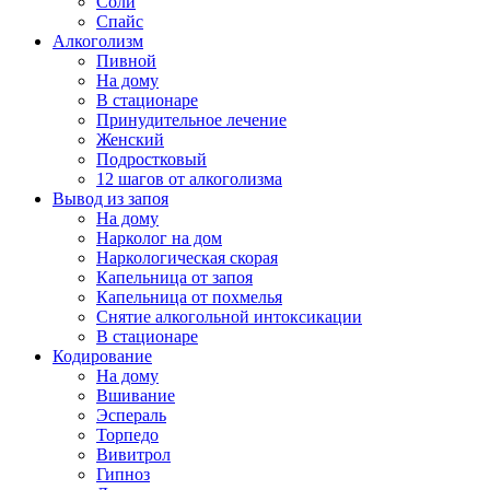
Соли
Спайс
Алкоголизм
Пивной
На дому
В стационаре
Принудительное лечение
Женский
Подростковый
12 шагов от алкоголизма
Вывод из запоя
На дому
Нарколог на дом
Наркологическая скорая
Капельница от запоя
Капельница от похмелья
Снятие алкогольной интоксикации
В стационаре
Кодирование
На дому
Вшивание
Эспераль
Торпедо
Вивитрол
Гипноз