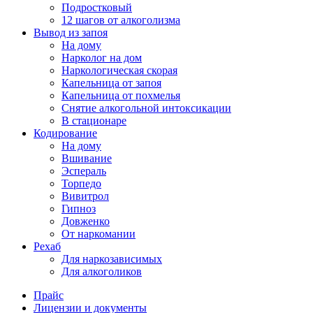
Подростковый
12 шагов от алкоголизма
Вывод из запоя
На дому
Нарколог на дом
Наркологическая скорая
Капельница от запоя
Капельница от похмелья
Снятие алкогольной интоксикации
В стационаре
Кодирование
На дому
Вшивание
Эспераль
Торпедо
Вивитрол
Гипноз
Довженко
От наркомании
Рехаб
Для наркозависимых
Для алкоголиков
Прайс
Лицензии и документы