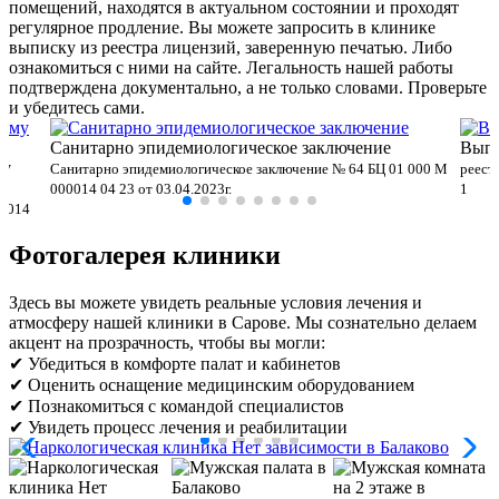
помещений, находятся в актуальном состоянии и проходят
регулярное продление. Вы можете запросить в клинике
выписку из реестра лицензий, заверенную печатью. Либо
ознакомиться с ними на сайте. Легальность нашей работы
подтверждена документально, а не только словами. Проверьте
и убедитесь сами.
Санитарно эпидемиологическое заключение
Выпи
му
Санитарно эпидемиологическое заключение № 64 БЦ 01 000 М
реест
000014 04 23 от 03.04.2023г.
1
00014
Фотогалерея клиники
Здесь вы можете увидеть реальные условия лечения и
атмосферу нашей клиники в Сарове. Мы сознательно делаем
акцент на прозрачность, чтобы вы могли:
✔ Убедиться в комфорте палат и кабинетов
✔ Оценить оснащение медицинским оборудованием
✔ Познакомиться с командой специалистов
✔ Увидеть процесс лечения и реабилитации