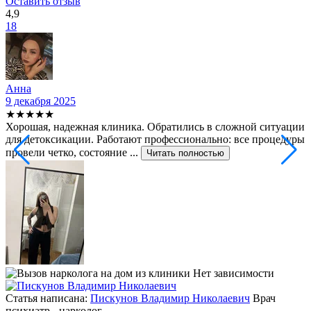
Оставить отзыв
4,9
18
Анна
9 декабря 2025
2
★★★★★
Хорошая, надежная клиника. Обратились в сложной ситуации
С
для детоксикации. Работают профессионально: все процедуры
т
провели четко, состояние ...
ф
Читать полностью
Статья написана:
Пискунов Владимир Николаевич
Врач
психиатр - нарколог