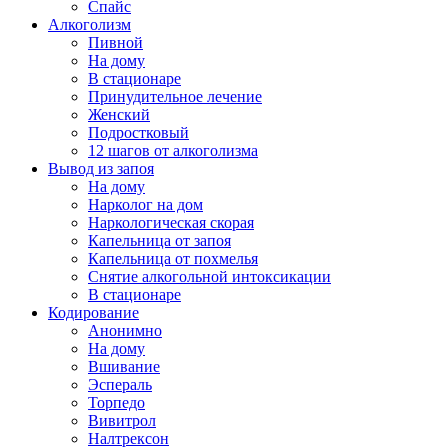
Спайс
Алкоголизм
Пивной
На дому
В стационаре
Принудительное лечение
Женский
Подростковый
12 шагов от алкоголизма
Вывод из запоя
На дому
Нарколог на дом
Наркологическая скорая
Капельница от запоя
Капельница от похмелья
Снятие алкогольной интоксикации
В стационаре
Кодирование
Анонимно
На дому
Вшивание
Эспераль
Торпедо
Вивитрол
Налтрексон