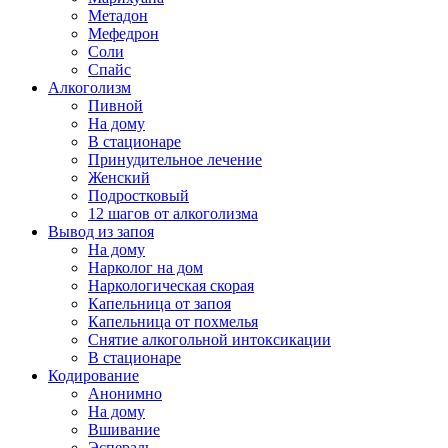
Метадон
Мефедрон
Соли
Спайс
Алкоголизм
Пивной
На дому
В стационаре
Принудительное лечение
Женский
Подростковый
12 шагов от алкоголизма
Вывод из запоя
На дому
Нарколог на дом
Наркологическая скорая
Капельница от запоя
Капельница от похмелья
Снятие алкогольной интоксикации
В стационаре
Кодирование
Анонимно
На дому
Вшивание
Эспераль