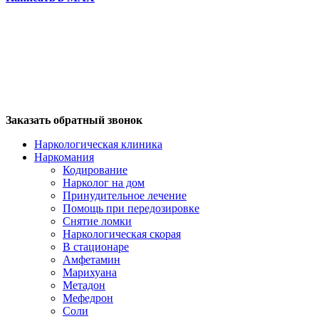
Заказать обратный звонок
Наркологическая клиника
Наркомания
Кодирование
Нарколог на дом
Принудительное лечение
Помощь при передозировке
Снятие ломки
Наркологическая скорая
В стационаре
Амфетамин
Марихуана
Метадон
Мефедрон
Соли