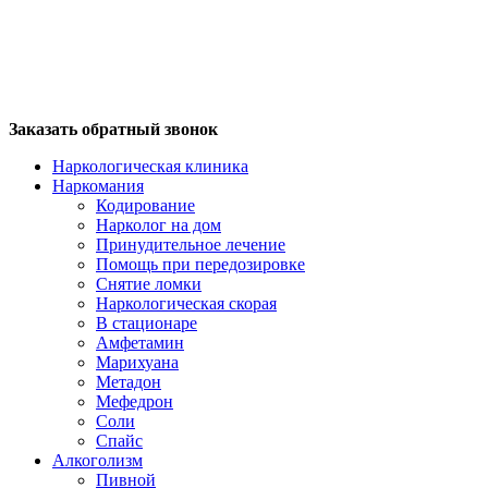
Заказать обратный звонок
Наркологическая клиника
Наркомания
Кодирование
Нарколог на дом
Принудительное лечение
Помощь при передозировке
Снятие ломки
Наркологическая скорая
В стационаре
Амфетамин
Марихуана
Метадон
Мефедрон
Соли
Спайс
Алкоголизм
Пивной