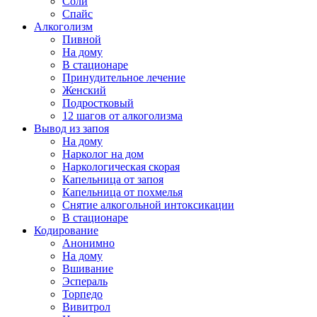
Соли
Спайс
Алкоголизм
Пивной
На дому
В стационаре
Принудительное лечение
Женский
Подростковый
12 шагов от алкоголизма
Вывод из запоя
На дому
Нарколог на дом
Наркологическая скорая
Капельница от запоя
Капельница от похмелья
Снятие алкогольной интоксикации
В стационаре
Кодирование
Анонимно
На дому
Вшивание
Эспераль
Торпедо
Вивитрол