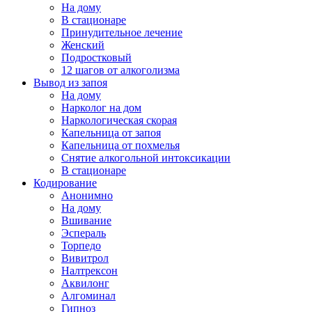
На дому
В стационаре
Принудительное лечение
Женский
Подростковый
12 шагов от алкоголизма
Вывод из запоя
На дому
Нарколог на дом
Наркологическая скорая
Капельница от запоя
Капельница от похмелья
Снятие алкогольной интоксикации
В стационаре
Кодирование
Анонимно
На дому
Вшивание
Эспераль
Торпедо
Вивитрол
Налтрексон
Аквилонг
Алгоминал
Гипноз