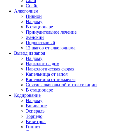
Соли
Спайс
Алкоголизм
Пивной
На дому
В стационаре
Принудительное лечение
Женский
Подростковый
12 шагов от алкоголизма
Вывод из запоя
На дому
Нарколог на дом
Наркологическая скорая
Капельница от запоя
Капельница от похмелья
Снятие алкогольной интоксикации
В стационаре
Кодирование
На дому
Вшивание
Эспераль
Торпедо
Вивитрол
Гипноз