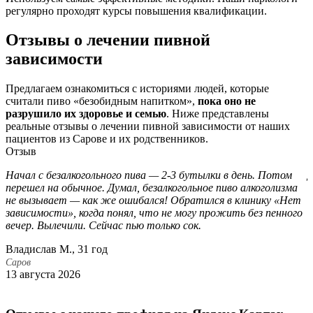
регулярно проходят курсы повышения квалификации.
Отзывы о лечении пивной
зависимости
Предлагаем ознакомиться с историями людей, которые
считали пиво «безобидным напитком»,
пока оно не
разрушило их здоровье и семью
. Ниже представлены
реальные отзывы о лечении пивной зависимости от наших
пациентов из Сарове и их родственников.
Отзыв
Начал с безалкогольного пива — 2-3 бутылки в день. Потом
Д
перешел на обычное. Думал, безалкогольное пиво алкоголизма
с
не вызывает — как же ошибался! Обратился в клинику «Нет
а
зависимости», когда понял, что не могу прожить без пенного
п
вечер. Вылечили. Сейчас пью только сок.
о
Владислав М., 31 год
Б
Саров
С
13 августа 2026
6