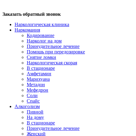
Заказать обратный звонок
Наркологическая клиника
Наркомания
Кодирование
Нарколог на дом
Принудительное лечение
Помощь при передозировке
Снятие ломки
Наркологическая скорая
В стационаре
Амфетамин
Марихуана
Метадон
Мефедрон
Соли
Спайс
Алкоголизм
Пивной
На дому
В стационаре
Принудительное лечение
Женский