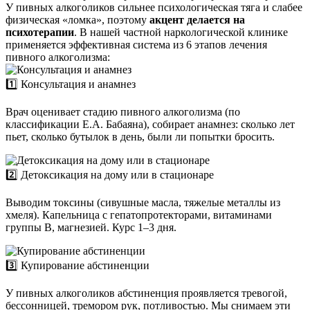
У пивных алкоголиков сильнее психологическая тяга и слабее
физическая «ломка», поэтому
акцент делается на
психотерапии
. В нашей частной наркологической клинике
применяется эффективная система из 6 этапов лечения
пивного алкоголизма:
1️⃣ Консультация и анамнез
Врач оценивает стадию пивного алкоголизма (по
классификации Е.А. Бабаяна), собирает анамнез: сколько лет
пьет, сколько бутылок в день, были ли попытки бросить.
2️⃣ Детоксикация на дому или в стационаре
Выводим токсины (сивушные масла, тяжелые металлы из
хмеля). Капельница с гепатопротекторами, витаминами
группы B, магнезией. Курс 1–3 дня.
3️⃣ Купирование абстиненции
У пивных алкоголиков абстиненция проявляется тревогой,
бессонницей, тремором рук, потливостью. Мы снимаем эти