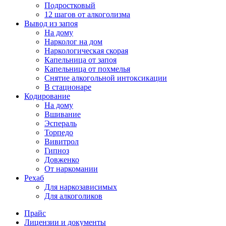
Подростковый
12 шагов от алкоголизма
Вывод из запоя
На дому
Нарколог на дом
Наркологическая скорая
Капельница от запоя
Капельница от похмелья
Снятие алкогольной интоксикации
В стационаре
Кодирование
На дому
Вшивание
Эспераль
Торпедо
Вивитрол
Гипноз
Довженко
От наркомании
Рехаб
Для наркозависимых
Для алкоголиков
Прайс
Лицензии и документы