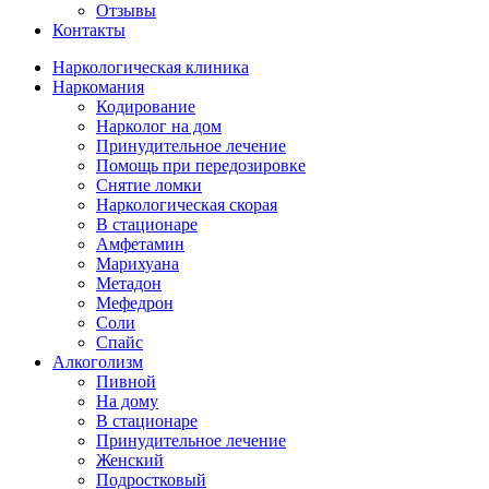
Отзывы
Контакты
Наркологическая клиника
Наркомания
Кодирование
Нарколог на дом
Принудительное лечение
Помощь при передозировке
Снятие ломки
Наркологическая скорая
В стационаре
Амфетамин
Марихуана
Метадон
Мефедрон
Соли
Спайс
Алкоголизм
Пивной
На дому
В стационаре
Принудительное лечение
Женский
Подростковый