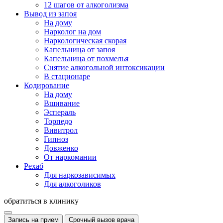
12 шагов от алкоголизма
Вывод из запоя
На дому
Нарколог на дом
Наркологическая скорая
Капельница от запоя
Капельница от похмелья
Снятие алкогольной интоксикации
В стационаре
Кодирование
На дому
Вшивание
Эспераль
Торпедо
Вивитрол
Гипноз
Довженко
От наркомании
Рехаб
Для наркозависимых
Для алкоголиков
обратиться в клинику
Запись на прием
Срочный вызов врача