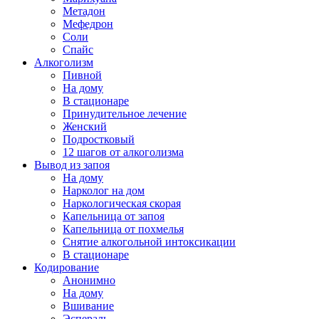
Метадон
Мефедрон
Соли
Спайс
Алкоголизм
Пивной
На дому
В стационаре
Принудительное лечение
Женский
Подростковый
12 шагов от алкоголизма
Вывод из запоя
На дому
Нарколог на дом
Наркологическая скорая
Капельница от запоя
Капельница от похмелья
Снятие алкогольной интоксикации
В стационаре
Кодирование
Анонимно
На дому
Вшивание
Эспераль