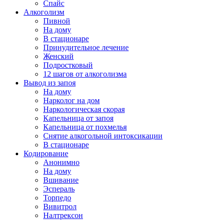
Спайс
Алкоголизм
Пивной
На дому
В стационаре
Принудительное лечение
Женский
Подростковый
12 шагов от алкоголизма
Вывод из запоя
На дому
Нарколог на дом
Наркологическая скорая
Капельница от запоя
Капельница от похмелья
Снятие алкогольной интоксикации
В стационаре
Кодирование
Анонимно
На дому
Вшивание
Эспераль
Торпедо
Вивитрол
Налтрексон