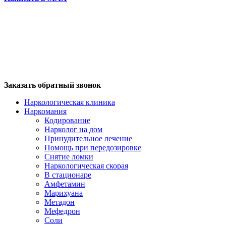
Заказать обратный звонок
Наркологическая клиника
Наркомания
Кодирование
Нарколог на дом
Принудительное лечение
Помощь при передозировке
Снятие ломки
Наркологическая скорая
В стационаре
Амфетамин
Марихуана
Метадон
Мефедрон
Соли