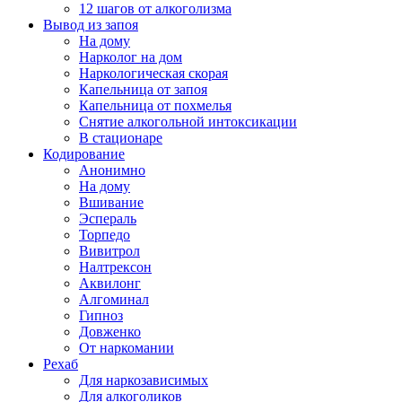
12 шагов от алкоголизма
Вывод из запоя
На дому
Нарколог на дом
Наркологическая скорая
Капельница от запоя
Капельница от похмелья
Снятие алкогольной интоксикации
В стационаре
Кодирование
Анонимно
На дому
Вшивание
Эспераль
Торпедо
Вивитрол
Налтрексон
Аквилонг
Алгоминал
Гипноз
Довженко
От наркомании
Рехаб
Для наркозависимых
Для алкоголиков