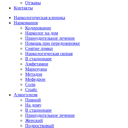
Отзывы
Контакты
Наркологическая клиника
Наркомания
Кодирование
Нарколог на дом
Принудительное лечение
Помощь при передозировке
Снятие ломки
Наркологическая скорая
В стационаре
Амфетамин
Марихуана
Метадон
Мефедрон
Соли
Спайс
Алкоголизм
Пивной
На дому
В стационаре
Принудительное лечение
Женский
Подростковый