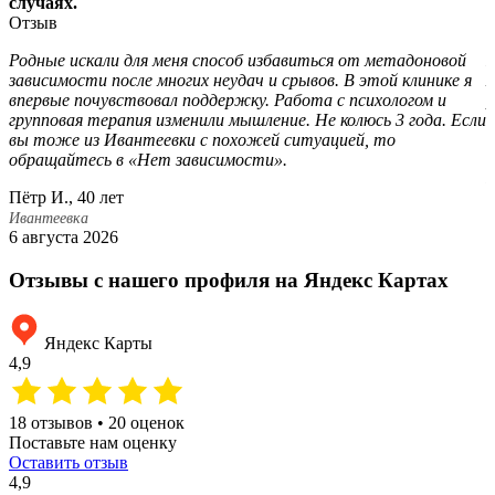
случаях.
Отзыв
Родные искали для меня способ избавиться от метадоновой
М
зависимости после многих неудач и срывов. В этой клинике я
м
впервые почувствовал поддержку. Работа с психологом и
р
групповая терапия изменили мышление. Не колюсь 3 года. Если
к
вы тоже из Ивантеевки с похожей ситуацией, то
А
обращайтесь в «Нет зависимости».
И
Пётр И., 40 лет
2
Ивантеевка
6 августа 2026
Отзывы с нашего профиля на Яндекс Картах
Яндекс Карты
4,9
18 отзывов • 20 оценок
Поставьте нам оценку
Оставить отзыв
4,9