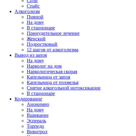
Соли
Спайс
Алкоголизм
Пивной
На дому
В стационаре
Принудительное лечение
Женский
Подростковый
12 шагов от алкоголизма
Вывод из запоя
На дому
Нарколог на дом
Наркологическая скорая
Капельница от запоя
Капельница от похмелья
Снятие алкогольной интоксикации
В стационаре
Кодирование
Анонимно
На дому
Вшивание
Эспераль
Торпедо
Вивитрол