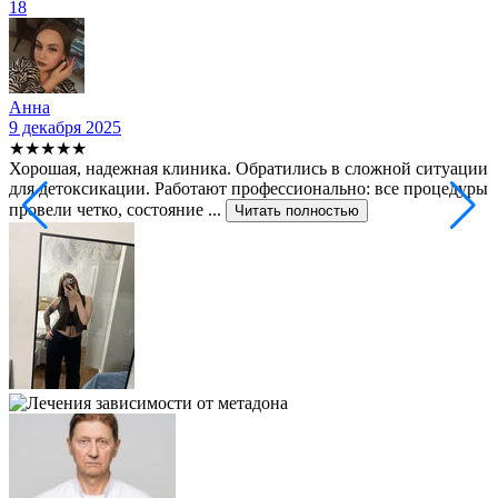
18
Анна
9 декабря 2025
2
★★★★★
Хорошая, надежная клиника. Обратились в сложной ситуации
С
для детоксикации. Работают профессионально: все процедуры
т
провели четко, состояние ...
ф
Читать полностью