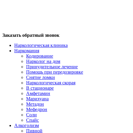
Заказать обратный звонок
Наркологическая клиника
Наркомания
Кодирование
Нарколог на дом
Принудительное лечение
Помощь при передозировке
Снятие ломки
Наркологическая скорая
В стационаре
Амфетамин
Марихуана
Метадон
Мефедрон
Соли
Спайс
Алкоголизм
Пивной