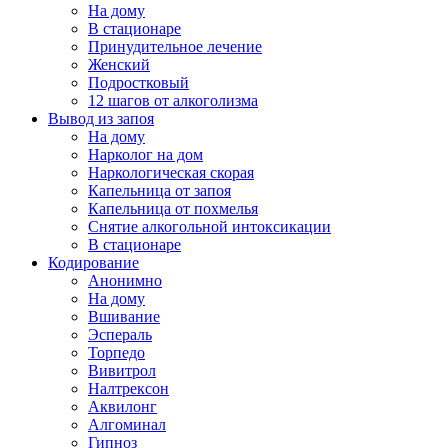
На дому
В стационаре
Принудительное лечение
Женский
Подростковый
12 шагов от алкоголизма
Вывод из запоя
На дому
Нарколог на дом
Наркологическая скорая
Капельница от запоя
Капельница от похмелья
Снятие алкогольной интоксикации
В стационаре
Кодирование
Анонимно
На дому
Вшивание
Эспераль
Торпедо
Вивитрол
Налтрексон
Аквилонг
Алгоминал
Гипноз