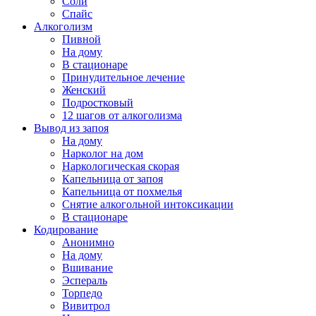
Соли
Спайс
Алкоголизм
Пивной
На дому
В стационаре
Принудительное лечение
Женский
Подростковый
12 шагов от алкоголизма
Вывод из запоя
На дому
Нарколог на дом
Наркологическая скорая
Капельница от запоя
Капельница от похмелья
Снятие алкогольной интоксикации
В стационаре
Кодирование
Анонимно
На дому
Вшивание
Эспераль
Торпедо
Вивитрол