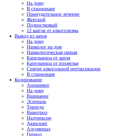
На дому
В стационаре
Принудительное лечение
Женский
Подростковый
12 шагов от алкоголизма
Вывод из запоя
На дому
Нарколог на дом
Наркологическая скорая
Капельница от запоя
Капельница от похмелья
Снятие алкогольной интоксикации
В стационаре
Кодирование
Анонимно
На дому
Вшивание
Эспераль
Торпедо
Вивитрол
Налтрексон
Аквилонг
Алгоминал
Гипноз