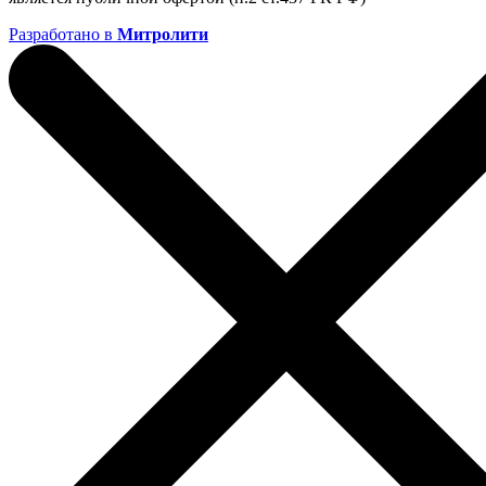
Разработано в
Митролити