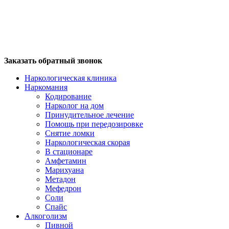
Заказать обратный звонок
Наркологическая клиника
Наркомания
Кодирование
Нарколог на дом
Принудительное лечение
Помощь при передозировке
Снятие ломки
Наркологическая скорая
В стационаре
Амфетамин
Марихуана
Метадон
Мефедрон
Соли
Спайс
Алкоголизм
Пивной