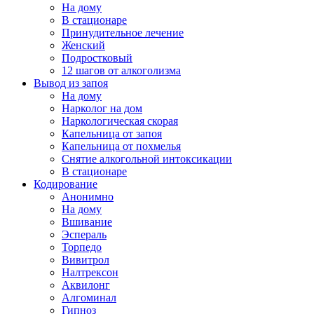
На дому
В стационаре
Принудительное лечение
Женский
Подростковый
12 шагов от алкоголизма
Вывод из запоя
На дому
Нарколог на дом
Наркологическая скорая
Капельница от запоя
Капельница от похмелья
Снятие алкогольной интоксикации
В стационаре
Кодирование
Анонимно
На дому
Вшивание
Эспераль
Торпедо
Вивитрол
Налтрексон
Аквилонг
Алгоминал
Гипноз