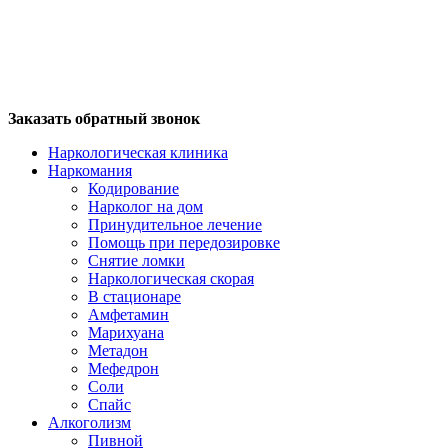
Заказать обратный звонок
Наркологическая клиника
Наркомания
Кодирование
Нарколог на дом
Принудительное лечение
Помощь при передозировке
Снятие ломки
Наркологическая скорая
В стационаре
Амфетамин
Марихуана
Метадон
Мефедрон
Соли
Спайс
Алкоголизм
Пивной