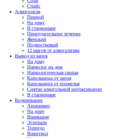
Соли
Спайс
Алкоголизм
Пивной
На дому
В стационаре
Принудительное лечение
Женский
Подростковый
12 шагов от алкоголизма
Вывод из запоя
На дому
Нарколог на дом
Наркологическая скорая
Капельница от запоя
Капельница от похмелья
Снятие алкогольной интоксикации
В стационаре
Кодирование
Анонимно
На дому
Вшивание
Эспераль
Торпедо
Вивитрол