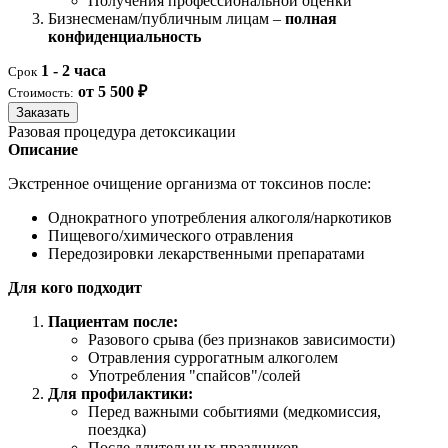
Получения профессиональной оценки
Бизнесменам/публичным лицам –
полная
конфиденциальность
1 - 2 часа
Срок
от 5 500 ₽
Стоимость:
Заказать
Разовая процедура детоксикации
Описание
Экстренное очищение организма от токсинов после:
Однократного употребления алкоголя/наркотиков
Пищевого/химического отравления
Передозировки лекарственными препаратами
Для кого подходит
Пациентам после:
Разового срыва (без признаков зависимости)
Отравления суррогатным алкоголем
Употребления "спайсов"/солей
Для профилактики:
Перед важными событиями (медкомиссия,
поездка)
После длительных праздников