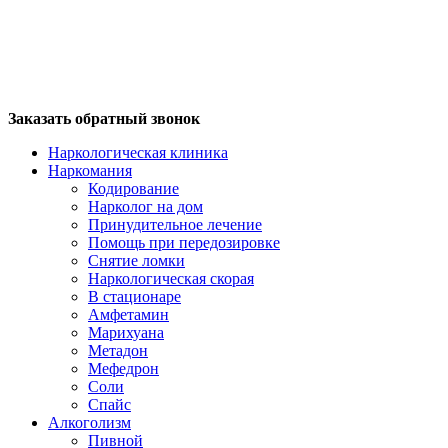
Заказать обратный звонок
Наркологическая клиника
Наркомания
Кодирование
Нарколог на дом
Принудительное лечение
Помощь при передозировке
Снятие ломки
Наркологическая скорая
В стационаре
Амфетамин
Марихуана
Метадон
Мефедрон
Соли
Спайс
Алкоголизм
Пивной