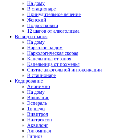
На дому
В стационаре
Принудительное лечение
Женский
Подростковый
12 шагов от алкоголизма
Вывод из запоя
На дому
Нарколог на дом
Наркологическая скорая
Капельница от запоя
Капельница от похмелья
Снятие алкогольной интоксикации
В стационаре
Кодирование
Анонимно
На дому
Вшивание
Эспераль
Торпедо
Вивитрол
Налтрексон
Аквилонг
Алгоминал
Гипноз