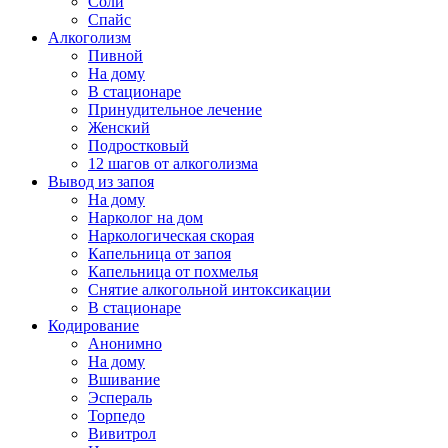
Соли
Спайс
Алкоголизм
Пивной
На дому
В стационаре
Принудительное лечение
Женский
Подростковый
12 шагов от алкоголизма
Вывод из запоя
На дому
Нарколог на дом
Наркологическая скорая
Капельница от запоя
Капельница от похмелья
Снятие алкогольной интоксикации
В стационаре
Кодирование
Анонимно
На дому
Вшивание
Эспераль
Торпедо
Вивитрол