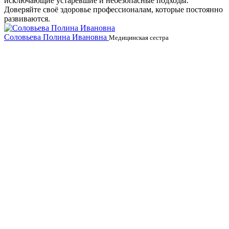
исключающие устаревшие и небезопасные подходы.
Доверяйте своё здоровье профессионалам, которые постоянно
развиваются.
Соловьева Полина Ивановна
Б
Медицинская сестра