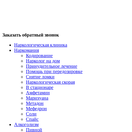
Заказать обратный звонок
Наркологическая клиника
Наркомания
Кодирование
Нарколог на дом
Принудительное лечение
Помощь при передозировке
Снятие ломки
Наркологическая скорая
В стационаре
Амфетамин
Марихуана
Метадон
Мефедрон
Соли
Спайс
Алкоголизм
Пивной