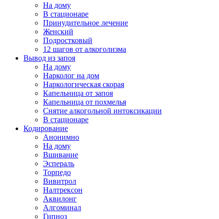
На дому
В стационаре
Принудительное лечение
Женский
Подростковый
12 шагов от алкоголизма
Вывод из запоя
На дому
Нарколог на дом
Наркологическая скорая
Капельница от запоя
Капельница от похмелья
Снятие алкогольной интоксикации
В стационаре
Кодирование
Анонимно
На дому
Вшивание
Эспераль
Торпедо
Вивитрол
Налтрексон
Аквилонг
Алгоминал
Гипноз