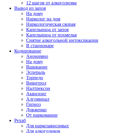
12 шагов от алкоголизма
Вывод из запоя
На дому
Нарколог на дом
Наркологическая скорая
Капельница от запоя
Капельница от похмелья
Снятие алкогольной интоксикации
В стационаре
Кодирование
Анонимно
На дому
Вшивание
Эспераль
Торпедо
Вивитрол
Налтрексон
Аквилонг
Алгоминал
Гипноз
Довженко
От наркомании
Рехаб
Для наркозависимых
Для алкоголиков