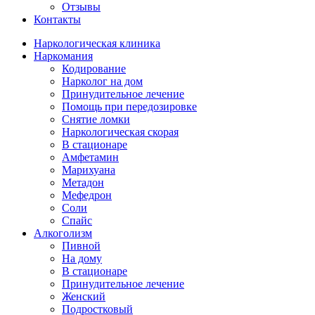
Отзывы
Контакты
Наркологическая клиника
Наркомания
Кодирование
Нарколог на дом
Принудительное лечение
Помощь при передозировке
Снятие ломки
Наркологическая скорая
В стационаре
Амфетамин
Марихуана
Метадон
Мефедрон
Соли
Спайс
Алкоголизм
Пивной
На дому
В стационаре
Принудительное лечение
Женский
Подростковый