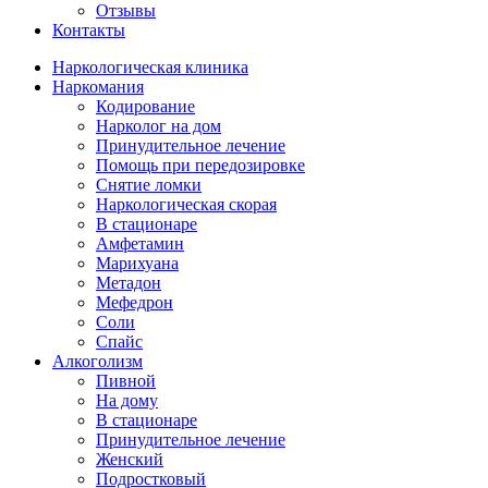
Отзывы
Контакты
Наркологическая клиника
Наркомания
Кодирование
Нарколог на дом
Принудительное лечение
Помощь при передозировке
Снятие ломки
Наркологическая скорая
В стационаре
Амфетамин
Марихуана
Метадон
Мефедрон
Соли
Спайс
Алкоголизм
Пивной
На дому
В стационаре
Принудительное лечение
Женский
Подростковый