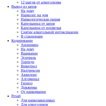
12 шагов от алкоголизма
Вывод из запоя
На дому
Нарколог на дом
Наркологическая скорая
Капельница от запоя
Капельница от похмелья
Снятие алкогольной интоксикации
В стационаре
Кодирование
Анонимно
На дому
Вшивание
Эспераль
Торпедо
Вивитрол
Налтрексон
Аквилонг
Алгоминал
Гипноз
Довженко
От наркомании
Рехаб
Для наркозависимых
Для алкоголиков