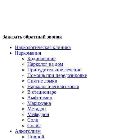
Заказать обратный звонок
Наркологическая клиника
Наркомания
Кодирование
Нарколог на дом
Принудительное лечение
Помощь при передозировке
Снятие ломки
Наркологическая скорая
В стационаре
Амфетамин
Марихуана
Метадон
Мефедрон
Соли
Спайс
Алкоголизм
Пивной