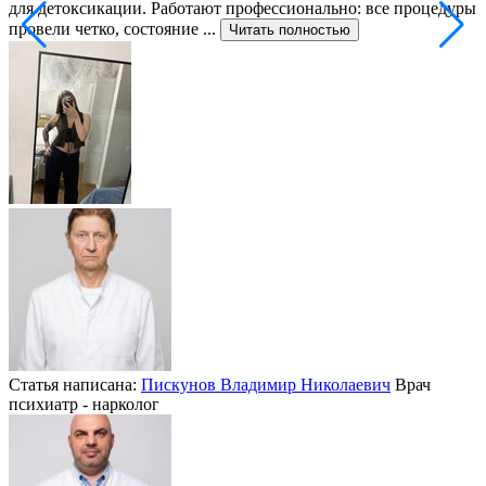
для детоксикации. Работают профессионально: все процедуры
т
провели четко, состояние ...
ф
Читать полностью
Статья написана:
Пискунов Владимир Николаевич
Врач
психиатр - нарколог