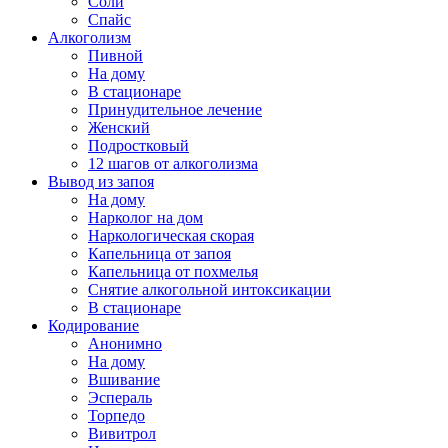
Соли
Спайс
Алкоголизм
Пивной
На дому
В стационаре
Принудительное лечение
Женский
Подростковый
12 шагов от алкоголизма
Вывод из запоя
На дому
Нарколог на дом
Наркологическая скорая
Капельница от запоя
Капельница от похмелья
Снятие алкогольной интоксикации
В стационаре
Кодирование
Анонимно
На дому
Вшивание
Эспераль
Торпедо
Вивитрол