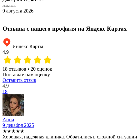
Элиста
Э
9 августа 2026
5
Отзывы с нашего профиля на Яндекс Картах
Яндекс Карты
4,9
18 отзывов • 20 оценок
Поставьте нам оценку
Оставить отзыв
4,9
18
Анна
9 декабря 2025
2
★★★★★
Хорошая, надежная клиника. Обратились в сложной ситуации
С