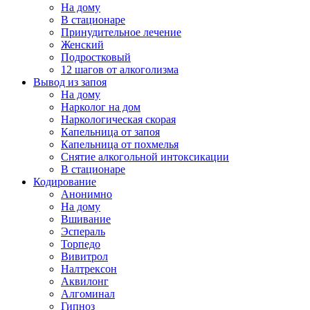
На дому
В стационаре
Принудительное лечение
Женский
Подростковый
12 шагов от алкоголизма
Вывод из запоя
На дому
Нарколог на дом
Наркологическая скорая
Капельница от запоя
Капельница от похмелья
Снятие алкогольной интоксикации
В стационаре
Кодирование
Анонимно
На дому
Вшивание
Эспераль
Торпедо
Вивитрол
Налтрексон
Аквилонг
Алгоминал
Гипноз