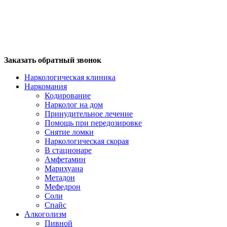
Заказать обратный звонок
Наркологическая клиника
Наркомания
Кодирование
Нарколог на дом
Принудительное лечение
Помощь при передозировке
Снятие ломки
Наркологическая скорая
В стационаре
Амфетамин
Марихуана
Метадон
Мефедрон
Соли
Спайс
Алкоголизм
Пивной