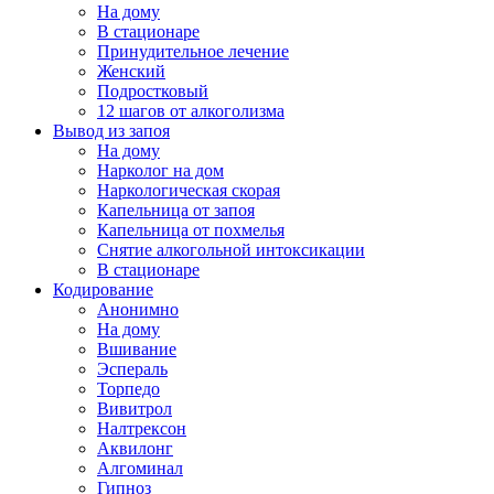
На дому
В стационаре
Принудительное лечение
Женский
Подростковый
12 шагов от алкоголизма
Вывод из запоя
На дому
Нарколог на дом
Наркологическая скорая
Капельница от запоя
Капельница от похмелья
Снятие алкогольной интоксикации
В стационаре
Кодирование
Анонимно
На дому
Вшивание
Эспераль
Торпедо
Вивитрол
Налтрексон
Аквилонг
Алгоминал
Гипноз