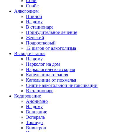
Соли
Спайс
Алкоголизм
Пивной
На дому
В стационаре
Принудительное лечение
Женский
Подростковый
12 шагов от алкоголизма
Вывод из запоя
На дому
Нарколог на дом
Наркологическая скорая
Капельница от запоя
Капельница от похмелья
Снятие алкогольной интоксикации
В стационаре
Кодирование
Анонимно
На дому
Вшивание
Эспераль
Торпедо
Вивитрол