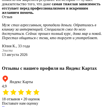
доказательство того, что даже
самая тяжелая зависимость
отступает перед профессионализмом и искренним
желанием помочь.
Отзыв
Муж стал агрессивным, пропадали деньги. Обратилась в
З
клинику за интервенцией. Специалист смог до него
н
достучаться. Сейчас прошел полный курс, дома мир и покой.
н
Перестал общаться с теми, кто торгует и употребляет.
С
Юлия К., 33 года
Э
2
Элиста
13 августа 2026
Отзывы с нашего профиля на Яндекс Картах
Яндекс Карты
4,9
18 отзывов • 20 оценок
Поставьте нам оценку