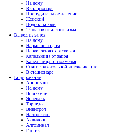
На дому
В стационаре
Принудительное лечение
Женский
Подростковый
12 шагов от алкоголизма
Вывод из запоя
На дому
Нарколог на дом
Наркологическая скорая
Капельница от запоя
Капельница от похмелья
Снятие алкогольной интоксикации
В стационаре
Кодирование
Анонимно
На дому
Вшивание
Эспераль
Торпедо
Вивитрол
Налтрексон
Аквилонг
Алгоминал
Гипноз