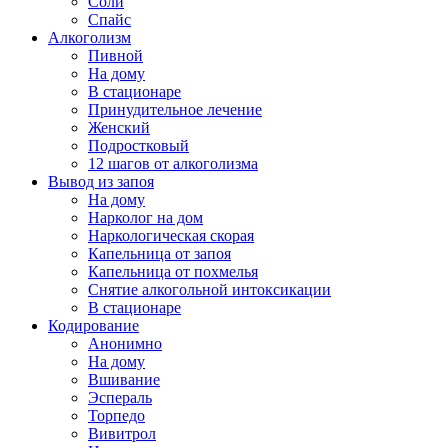
Соли
Спайс
Алкоголизм
Пивной
На дому
В стационаре
Принудительное лечение
Женский
Подростковый
12 шагов от алкоголизма
Вывод из запоя
На дому
Нарколог на дом
Наркологическая скорая
Капельница от запоя
Капельница от похмелья
Снятие алкогольной интоксикации
В стационаре
Кодирование
Анонимно
На дому
Вшивание
Эспераль
Торпедо
Вивитрол