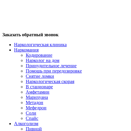
Заказать обратный звонок
Наркологическая клиника
Наркомания
Кодирование
Нарколог на дом
Принудительное лечение
Помощь при передозировке
Снятие ломки
Наркологическая скорая
В стационаре
Амфетамин
Марихуана
Метадон
Мефедрон
Соли
Спайс
Алкоголизм
Пивной