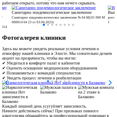
работаем открыто, потому что нам нечего скрывать.
Санитарно эпидемиологическое заключение
Выпи
му
Санитарно эпидемиологическое заключение № 64 БЦ 01 000 М
реест
000014 04 23 от 03.04.2023г.
1
00014
Фотогалерея клиники
Здесь вы можете увидеть реальные условия лечения и
атмосферу нашей клиники в Элисте. Мы сознательно делаем
акцент на прозрачность, чтобы вы могли:
✔ Убедиться в комфорте палат и кабинетов
✔ Оценить оснащение медицинским оборудованием
✔ Познакомиться с командой специалистов
✔ Увидеть процесс лечения и реабилитации
Каждый лишний день усугубляет зависимость.
Начните действовать сейчас!
При признаках пивного
алкоголизма обращайтесь за профессиональной помощью в