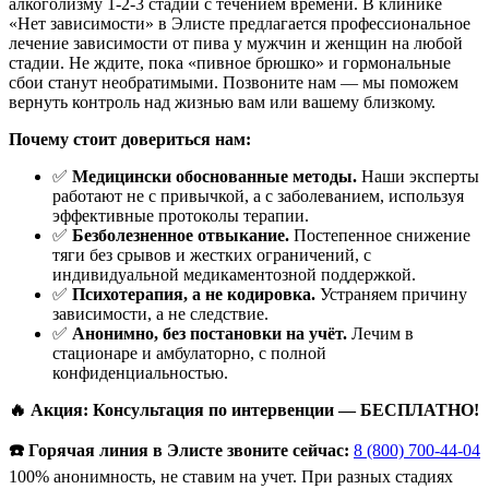
алкоголизму 1-2-3 стадии с течением времени. В клинике
«Нет зависимости» в Элисте предлагается профессиональное
лечение зависимости от пива у мужчин и женщин на любой
стадии. Не ждите, пока «пивное брюшко» и гормональные
сбои станут необратимыми. Позвоните нам — мы поможем
вернуть контроль над жизнью вам или вашему близкому.
Почему стоит довериться нам:
✅
Медицински обоснованные методы.
Наши эксперты
работают не с привычкой, а с заболеванием, используя
эффективные протоколы терапии.
✅
Безболезненное отвыкание.
Постепенное снижение
тяги без срывов и жестких ограничений, с
индивидуальной медикаментозной поддержкой.
✅
Психотерапия, а не кодировка.
Устраняем причину
зависимости, а не следствие.
✅
Анонимно, без постановки на учёт.
Лечим в
стационаре и амбулаторно, с полной
конфиденциальностью.
🔥 Акция: Консультация по интервенции — БЕСПЛАТНО!
☎️ Горячая линия в Элисте звоните сейчас:
8 (800) 700-44-04
100% анонимность, не ставим на учет. При разных стадиях