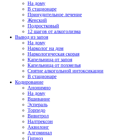
На дому
В стационаре
Принудительное лечение
Женский
Подростковый
12 шагов от алкоголизма
Вывод из запоя
На дому
Нарколог на дом
Наркологическая скорая
Капельница от запоя
Капельница от похмелья
Снятие алкогольной интоксикации
В стационаре
Кодирование
Анонимно
На дому
Вшивание
Эспераль
Торпедо
Вивитрол
Налтрексон
Аквилонг
Алгоминал
Гипноз