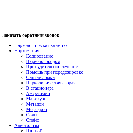
Заказать обратный звонок
Наркологическая клиника
Наркомания
Кодирование
Нарколог на дом
Принудительное лечение
Помощь при передозировке
Снятие ломки
Наркологическая скорая
В стационаре
Амфетамин
Марихуана
Метадон
Мефедрон
Соли
Спайс
Алкоголизм
Пивной