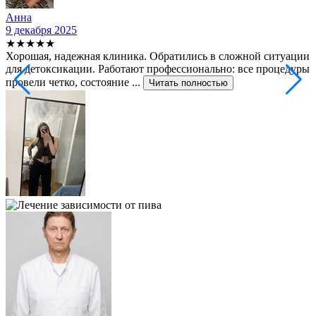
Анна
9 декабря 2025
2
★★★★★
Хорошая, надежная клиника. Обратились в сложной ситуации
С
для детоксикации. Работают профессионально: все процедуры
т
провели четко, состояние ...
ф
Читать полностью