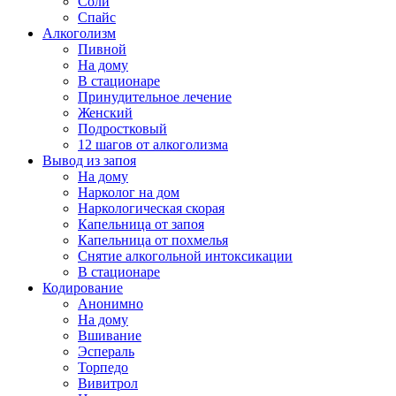
Соли
Спайс
Алкоголизм
Пивной
На дому
В стационаре
Принудительное лечение
Женский
Подростковый
12 шагов от алкоголизма
Вывод из запоя
На дому
Нарколог на дом
Наркологическая скорая
Капельница от запоя
Капельница от похмелья
Снятие алкогольной интоксикации
В стационаре
Кодирование
Анонимно
На дому
Вшивание
Эспераль
Торпедо
Вивитрол