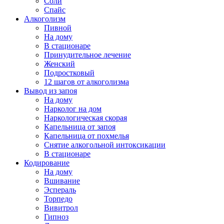
Соли
Спайс
Алкоголизм
Пивной
На дому
В стационаре
Принудительное лечение
Женский
Подростковый
12 шагов от алкоголизма
Вывод из запоя
На дому
Нарколог на дом
Наркологическая скорая
Капельница от запоя
Капельница от похмелья
Снятие алкогольной интоксикации
В стационаре
Кодирование
На дому
Вшивание
Эспераль
Торпедо
Вивитрол
Гипноз