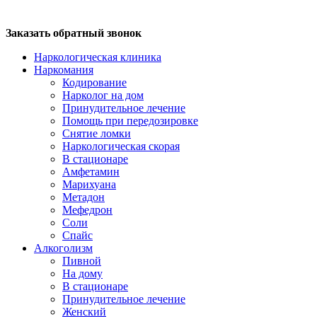
Заказать обратный звонок
Наркологическая клиника
Наркомания
Кодирование
Нарколог на дом
Принудительное лечение
Помощь при передозировке
Снятие ломки
Наркологическая скорая
В стационаре
Амфетамин
Марихуана
Метадон
Мефедрон
Соли
Спайс
Алкоголизм
Пивной
На дому
В стационаре
Принудительное лечение
Женский