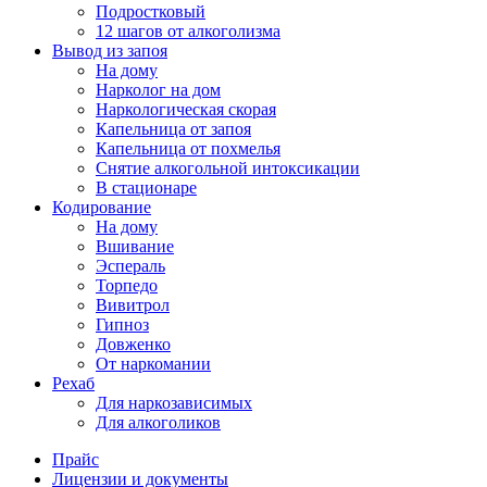
Подростковый
12 шагов от алкоголизма
Вывод из запоя
На дому
Нарколог на дом
Наркологическая скорая
Капельница от запоя
Капельница от похмелья
Снятие алкогольной интоксикации
В стационаре
Кодирование
На дому
Вшивание
Эспераль
Торпедо
Вивитрол
Гипноз
Довженко
От наркомании
Рехаб
Для наркозависимых
Для алкоголиков
Прайс
Лицензии и документы