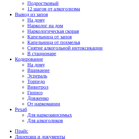
Подростковый
12 шагов от алкоголизма
Вывод из запоя
На дому
Нарколог на дом
Наркологическая скорая
Капельница от запоя
Капельница от похмелья
Снятие алкогольной интоксикации
В стационаре
Кодирование
На дому
Вшивание
Эспераль
Торпедо
Вивитрол
Гипноз
Довженко
От наркомании
Рехаб
Для наркозависимых
Для алкоголиков
Прайс
Лицензии и документы