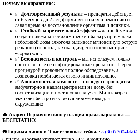
Почему выбирают нас:
✅
Долговременный результат
– препараты действует
от 6 месяцев до 2 лет, формируя стойкую ремиссию и
давая время на восстановление организма и психики.
✅
Стойкий запретительный эффект
– данный метод
создает надежный биохимический барьер: прием даже
небольшой дозы алкоголя вызывает мгновенную острую
реакцию (тошнота, тахикардия), что исключает риск
«сорваться».
✅
Безопасность и контроль
– мы используем только
оригинальные сертифицированные препараты. Перед
процедурой проводится полное обследование, а
дозировка подбирается строго индивидуально.
✅
Анонимность и комфорт
– процедура проводится
амбулаторно в нашем центре или на дому, без
госпитализации и постановки на учет. Мини-разрез
заживает быстро и остается незаметным для
окружающих.
🔥 Акция: Первичная консультация врача-нарколога —
БЕСПЛАТНО!
☎️ Горячая линия в Элисте звоните сейчас:
8 (800) 700-44-04
Скидки. Работаем круглосуточно 24/7. Анонимно.