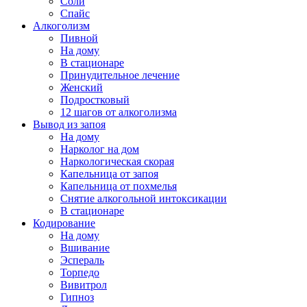
Соли
Спайс
Алкоголизм
Пивной
На дому
В стационаре
Принудительное лечение
Женский
Подростковый
12 шагов от алкоголизма
Вывод из запоя
На дому
Нарколог на дом
Наркологическая скорая
Капельница от запоя
Капельница от похмелья
Снятие алкогольной интоксикации
В стационаре
Кодирование
На дому
Вшивание
Эспераль
Торпедо
Вивитрол
Гипноз