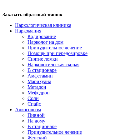
Заказать обратный звонок
Наркологическая клиника
Наркомания
Кодирование
Нарколог на дом
Принудительное лечение
Помощь при передозировке
Снятие ломки
Наркологическая скорая
В стационаре
Амфетамин
Марихуана
Метадон
Мефедрон
Соли
Спайс
Алкоголизм
Пивной
На дому
В стационаре
Принудительное лечение
Женский