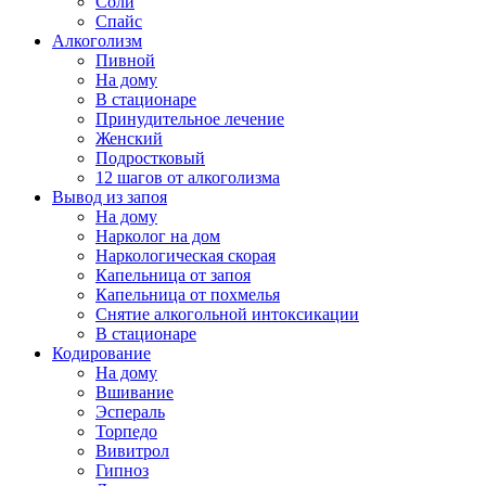
Соли
Спайс
Алкоголизм
Пивной
На дому
В стационаре
Принудительное лечение
Женский
Подростковый
12 шагов от алкоголизма
Вывод из запоя
На дому
Нарколог на дом
Наркологическая скорая
Капельница от запоя
Капельница от похмелья
Снятие алкогольной интоксикации
В стационаре
Кодирование
На дому
Вшивание
Эспераль
Торпедо
Вивитрол
Гипноз