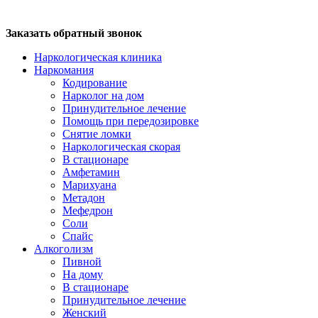
Заказать обратный звонок
Наркологическая клиника
Наркомания
Кодирование
Нарколог на дом
Принудительное лечение
Помощь при передозировке
Снятие ломки
Наркологическая скорая
В стационаре
Амфетамин
Марихуана
Метадон
Мефедрон
Соли
Спайс
Алкоголизм
Пивной
На дому
В стационаре
Принудительное лечение
Женский