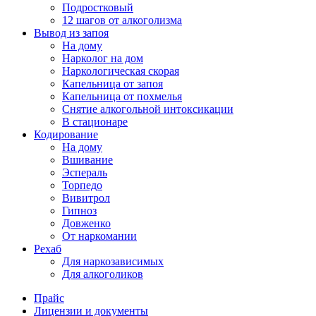
Подростковый
12 шагов от алкоголизма
Вывод из запоя
На дому
Нарколог на дом
Наркологическая скорая
Капельница от запоя
Капельница от похмелья
Снятие алкогольной интоксикации
В стационаре
Кодирование
На дому
Вшивание
Эспераль
Торпедо
Вивитрол
Гипноз
Довженко
От наркомании
Рехаб
Для наркозависимых
Для алкоголиков
Прайс
Лицензии и документы