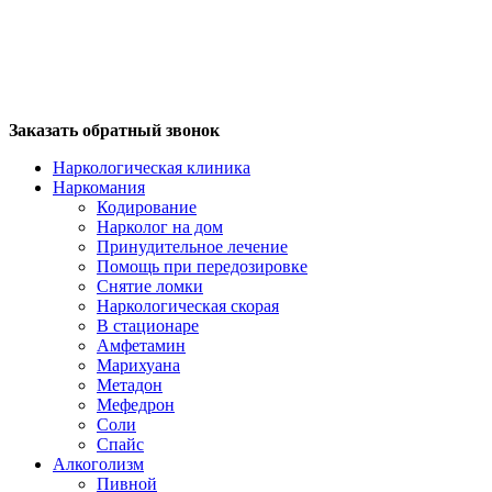
Заказать обратный звонок
Наркологическая клиника
Наркомания
Кодирование
Нарколог на дом
Принудительное лечение
Помощь при передозировке
Снятие ломки
Наркологическая скорая
В стационаре
Амфетамин
Марихуана
Метадон
Мефедрон
Соли
Спайс
Алкоголизм
Пивной