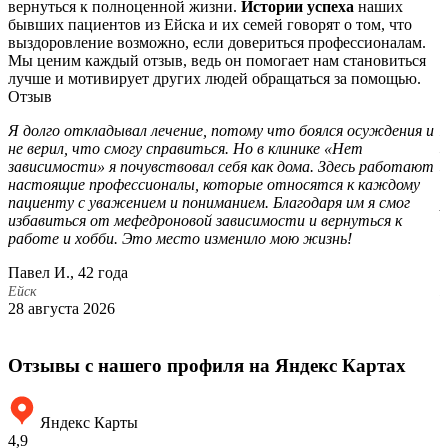
вернуться к полноценной жизни.
Истории успеха
наших
бывших пациентов из Ейска и их семей говорят о том, что
выздоровление возможно, если довериться профессионалам.
Мы ценим каждый отзыв, ведь он помогает нам становиться
лучше и мотивирует других людей обращаться за помощью.
Отзыв
Я долго откладывал лечение, потому что боялся осуждения и
М
не верил, что смогу справиться. Но в клинике «Нет
з
зависимости» я почувствовал себя как дома. Здесь работают
з
настоящие профессионалы, которые относятся к каждому
в
пациенту с уважением и пониманием. Благодаря им я смог
р
избавиться от мефедроновой зависимости и вернуться к
т
работе и хобби. Это место изменило мою жизнь!
д
Павел И., 42 года
Н
Ейск
Е
28 августа 2026
2
Отзывы с нашего профиля на Яндекс Картах
Яндекс Карты
4,9