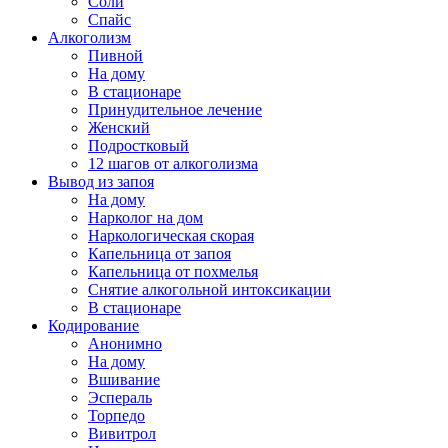
Соли
Спайс
Алкоголизм
Пивной
На дому
В стационаре
Принудительное лечение
Женский
Подростковый
12 шагов от алкоголизма
Вывод из запоя
На дому
Нарколог на дом
Наркологическая скорая
Капельница от запоя
Капельница от похмелья
Снятие алкогольной интоксикации
В стационаре
Кодирование
Анонимно
На дому
Вшивание
Эспераль
Торпедо
Вивитрол