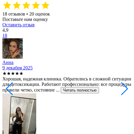
18 отзывов • 20 оценок
Поставьте нам оценку
Оставить отзыв
4,9
18
Анна
9 декабря 2025
2
★★★★★
Хорошая, надежная клиника. Обратились в сложной ситуации
С
для детоксикации. Работают профессионально: все процедуры
т
провели четко, состояние ...
ф
Читать полностью