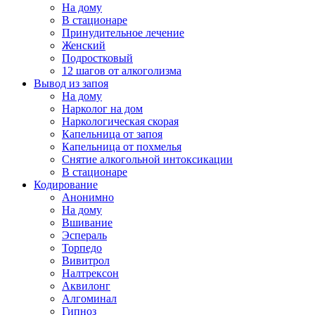
На дому
В стационаре
Принудительное лечение
Женский
Подростковый
12 шагов от алкоголизма
Вывод из запоя
На дому
Нарколог на дом
Наркологическая скорая
Капельница от запоя
Капельница от похмелья
Снятие алкогольной интоксикации
В стационаре
Кодирование
Анонимно
На дому
Вшивание
Эспераль
Торпедо
Вивитрол
Налтрексон
Аквилонг
Алгоминал
Гипноз