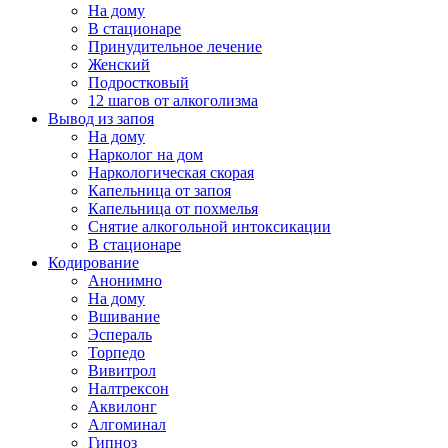
На дому
В стационаре
Принудительное лечение
Женский
Подростковый
12 шагов от алкоголизма
Вывод из запоя
На дому
Нарколог на дом
Наркологическая скорая
Капельница от запоя
Капельница от похмелья
Снятие алкогольной интоксикации
В стационаре
Кодирование
Анонимно
На дому
Вшивание
Эспераль
Торпедо
Вивитрол
Налтрексон
Аквилонг
Алгоминал
Гипноз