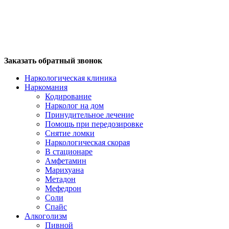
Заказать обратный звонок
Наркологическая клиника
Наркомания
Кодирование
Нарколог на дом
Принудительное лечение
Помощь при передозировке
Снятие ломки
Наркологическая скорая
В стационаре
Амфетамин
Марихуана
Метадон
Мефедрон
Соли
Спайс
Алкоголизм
Пивной