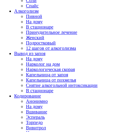
Соли
Спайс
Алкоголизм
Пивной
На дому
В стационаре
Принудительное лечение
Женский
Подростковый
12 шагов от алкоголизма
Вывод из запоя
На дому
Нарколог на дом
Наркологическая скорая
Капельница от запоя
Капельница от похмелья
Снятие алкогольной интоксикации
В стационаре
Кодирование
Анонимно
На дому
Вшивание
Эспераль
Торпедо
Вивитрол