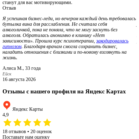
станут для вас мотивирующими.
Отзыв
Я успешная бизнес-леди, но вечером каждый день требовалась
Ж
бутылка вина для расслабления. Не считала себя
у
алкоголичкой, пока не поняла, что не могу заснуть без
в
алкоголя. Обратилась анонимно в клинику «Нет
Ж
зависимости». Прошла курс психотерапии,
закодировалась
р
гипнозом
. Благодаря врачам смогла сохранить бизнес,
с
наладить отношения с близкими и по-новому взглянуть на
В
жизнь.
Е
Алиса М., 33 года
9
Ейск
16 августа 2026
Отзывы с нашего профиля на Яндекс Картах
Яндекс Карты
4,9
18 отзывов • 20 оценок
Поставьте нам оценку