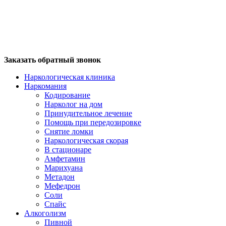
Заказать обратный звонок
Наркологическая клиника
Наркомания
Кодирование
Нарколог на дом
Принудительное лечение
Помощь при передозировке
Снятие ломки
Наркологическая скорая
В стационаре
Амфетамин
Марихуана
Метадон
Мефедрон
Соли
Спайс
Алкоголизм
Пивной