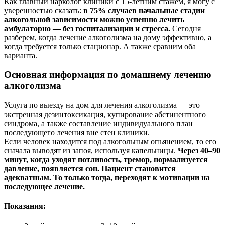
Как главный нарколог клиники с 15-летним стажем, я могу с
уверенностью сказать:
в 75% случаев начальные стадии
алкогольной зависимости можно успешно лечить
амбулаторно — без госпитализации и стресса.
Сегодня
разберем, когда лечение алкоголизма на дому эффективно, а
когда требуется только стационар. А также сравним оба
варианта.
Основная информация по домашнему лечению
алкоголизма
Услуга по выезду на дом для лечения алкоголизма — это
экстренная дезинтоксикация, купирование абстинентного
синдрома, а также составление индивидуального план
последующего лечения вне стен клиники.
Если человек находится под алкогольным опьянением, то его
сначала выводят из запоя, используя капельницы.
Через 40–90
минут, когда уходят потливость, тремор, нормализуется
давление, появляется сон. Пациент становится
адекватным. То только тогда, переходят к мотивации на
последующее лечение.
Показания: