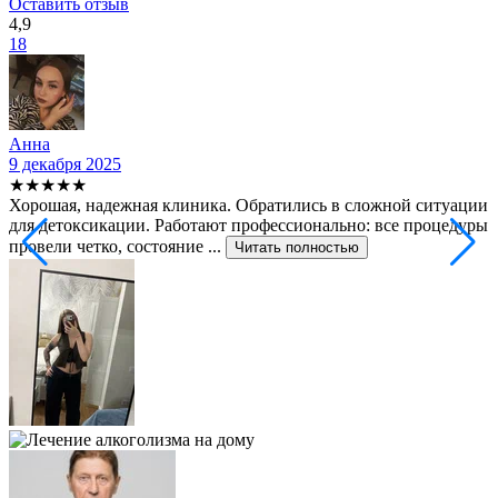
Оставить отзыв
4,9
18
Анна
9 декабря 2025
2
★★★★★
Хорошая, надежная клиника. Обратились в сложной ситуации
С
для детоксикации. Работают профессионально: все процедуры
т
провели четко, состояние ...
ф
Читать полностью