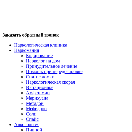
Заказать обратный звонок
Наркологическая клиника
Наркомания
Кодирование
Нарколог на дом
Принудительное лечение
Помощь при передозировке
Снятие ломки
Наркологическая скорая
В стационаре
Амфетамин
Марихуана
Метадон
Мефедрон
Соли
Спайс
Алкоголизм
Пивной