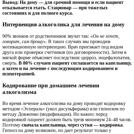
Вывод: На дому — для срочной помощи и если пациент
отказывается ехать. Стационар — при тяжелых
состояниях и для полного курса.
Интервенция алкоголика для лечения на дому
90% звонков от родственников звучат так:
«Он не хочет,
говорит, сам брошу»
. В таких случаях мы проводим
мотивационную интервенцию. Врач приезжает под видом
друга или проверки счетчиков (по договоренности). Затем в
мягкой форме объясняет последствия: цирроз, энцефалопатия,
смерть.
В 80% случаев пациент соглашается на капельницу,
а затем и на лечение с последующим кодированием и
психотерапией.
Кодирование при домашнем лечении
алкоголизма
Во время лечение алкоголизма на дому проводят кодировку
методом «Эспераль» (укол дисульфирама) или гипнозом по
методу Довженко (модификация). Но важно: перед
кодировкой пациент должен быть трезв минимум 24–48 часов.
Поэтому
сначала капельница, через сутки — кодировка
.
Гипноз на дому возможен, но дает результат только у