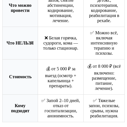
запоя, снятие
детокс,
Что можно
абстиненции,
психотерапия,
провести
кодирование,
кодирование,
мотивация,
реабилитация в
лечение.
рехабе.
✅ Можно всё,
❌ Белая горячка,
включая
Что НЕЛЬЗЯ
судороги, кома —
интенсивную
только стационар.
терапию и
психозы.
💰 от 8 000 ₽ (всё
💰 от 5 000 ₽ за
включено:
выезд (осмотр +
Стоимость
размещение,
капельница +
питание,
препараты).
лечение).
✅ Запой 2–10 дней,
✅ Тяжелые
Кому
отказ от
запои, психозы,
подходит
госпитализации,
срывы, нужна
анонимность.
реабилитация.