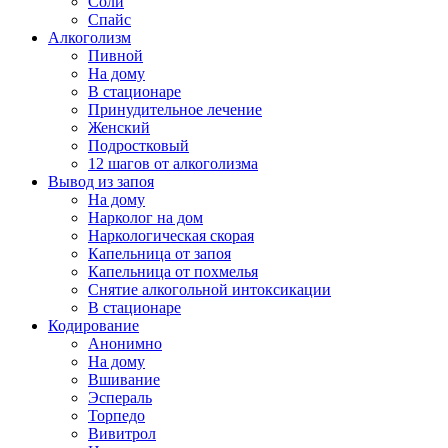
Соли
Спайс
Алкоголизм
Пивной
На дому
В стационаре
Принудительное лечение
Женский
Подростковый
12 шагов от алкоголизма
Вывод из запоя
На дому
Нарколог на дом
Наркологическая скорая
Капельница от запоя
Капельница от похмелья
Снятие алкогольной интоксикации
В стационаре
Кодирование
Анонимно
На дому
Вшивание
Эспераль
Торпедо
Вивитрол