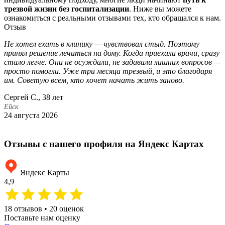
трезвой жизни без госпитализации
. Ниже вы можете
ознакомиться с реальными отзывами тех, кто обращался к нам.
Отзыв
Не хотел ехать в клинику — чувствовал стыд. Поэтому
О
принял решение лечиться на дому. Когда приехали врачи, сразу
о
стало легче. Они не осуждали, не задавали лишних вопросов —
с
просто помогли. Уже три месяца трезвый, и это благодаря
н
им. Советую всем, кто хочет начать жить заново.
н
Сергей С., 38 лет
В
Ейск
Е
24 августа 2026
8
Отзывы с нашего профиля на Яндекс Картах
Яндекс Карты
4,9
18 отзывов • 20 оценок
Поставьте нам оценку