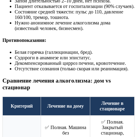
Запой длительностью 2–10 дней, нет психоза.
Пациент отказывается от госпитализации (90% случаев).
Состояние средней тяжести: пульс до 110, давление
160/100, тремор, тошнота.
Нужно анонимное лечение алкоголизма дома
(известный человек, бизнесмен).
Противопоказания:
Белая горячка (галлюцинации, бред).
Судороги в анамнезе или эпистатус.
Декомпенсированный цирроз печени, кровотечение.
Отсутствие сознания (только скорая или реанимация).
Сравнение лечения алкоголизма: дом vs
стационар
Лечение в
Критерий
Лечение на дому
стационаре
✅ Полная.
✅ Полная. Машина
Закрытый
без
стационар,