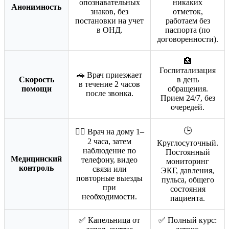
опознавательных
никаких
Анонимность
знаков, без
отметок,
постановки на учет
работаем без
в ОНД.
паспорта (по
договоренности).
🏥
Госпитализация
🚗 Врач приезжает
Скорость
в день
в течение 2 часов
помощи
обращения.
после звонка.
Прием 24/7, без
очередей.
🕒
👨‍⚕️ Врач на дому 1–
2 часа, затем
Круглосуточный.
наблюдение по
Постоянный
Медицинский
телефону, видео
мониторинг
контроль
связи или
ЭКГ, давления,
повторные выезды
пульса, общего
при
состояния
необходимости.
пациента.
✅ Капельница от
✅ Полный курс: