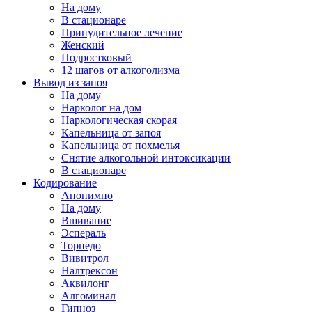
На дому
В стационаре
Принудительное лечение
Женский
Подростковый
12 шагов от алкоголизма
Вывод из запоя
На дому
Нарколог на дом
Наркологическая скорая
Капельница от запоя
Капельница от похмелья
Снятие алкогольной интоксикации
В стационаре
Кодирование
Анонимно
На дому
Вшивание
Эспераль
Торпедо
Вивитрол
Налтрексон
Аквилонг
Алгоминал
Гипноз