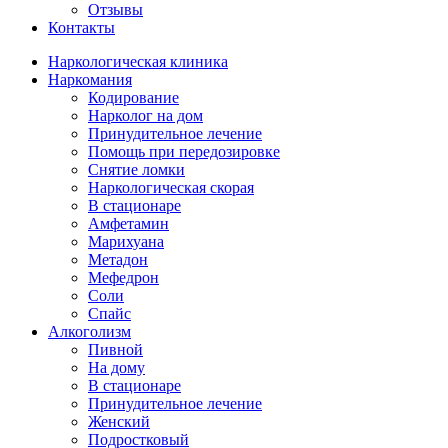
Отзывы
Контакты
Наркологическая клиника
Наркомания
Кодирование
Нарколог на дом
Принудительное лечение
Помощь при передозировке
Снятие ломки
Наркологическая скорая
В стационаре
Амфетамин
Марихуана
Метадон
Мефедрон
Соли
Спайс
Алкоголизм
Пивной
На дому
В стационаре
Принудительное лечение
Женский
Подростковый