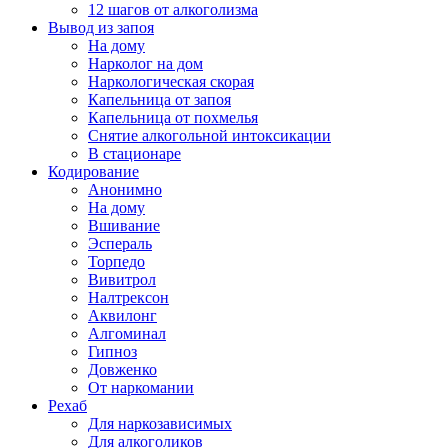
12 шагов от алкоголизма
Вывод из запоя
На дому
Нарколог на дом
Наркологическая скорая
Капельница от запоя
Капельница от похмелья
Снятие алкогольной интоксикации
В стационаре
Кодирование
Анонимно
На дому
Вшивание
Эспераль
Торпедо
Вивитрол
Налтрексон
Аквилонг
Алгоминал
Гипноз
Довженко
От наркомании
Рехаб
Для наркозависимых
Для алкоголиков