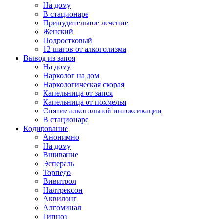
На дому
В стационаре
Принудительное лечение
Женский
Подростковый
12 шагов от алкоголизма
Вывод из запоя
На дому
Нарколог на дом
Наркологическая скорая
Капельница от запоя
Капельница от похмелья
Снятие алкогольной интоксикации
В стационаре
Кодирование
Анонимно
На дому
Вшивание
Эспераль
Торпедо
Вивитрол
Налтрексон
Аквилонг
Алгоминал
Гипноз