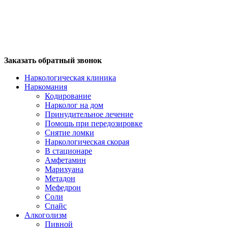
Заказать обратный звонок
Наркологическая клиника
Наркомания
Кодирование
Нарколог на дом
Принудительное лечение
Помощь при передозировке
Снятие ломки
Наркологическая скорая
В стационаре
Амфетамин
Марихуана
Метадон
Мефедрон
Соли
Спайс
Алкоголизм
Пивной