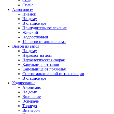
Соли
Спайс
Алкоголизм
Пивной
На дому
В стационаре
Принудительное лечение
Женский
Подростковый
12 шагов от алкоголизма
Вывод из запоя
На дому
Нарколог на дом
Наркологическая скорая
Капельница от запоя
Капельница от похмелья
Снятие алкогольной интоксикации
В стационаре
Кодирование
Анонимно
На дому
Вшивание
Эспераль
Торпедо
Вивитрол