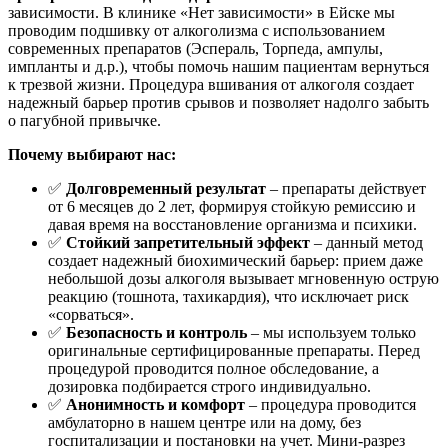
зависимости. В клинике «Нет зависимости» в Ейске мы
проводим подшивку от алкоголизма с использованием
современных препаратов (Эспераль, Торпеда, ампулы,
импланты и д.р.), чтобы помочь нашим пациентам вернуться
к трезвой жизни. Процедура вшивания от алкоголя создает
надежный барьер против срывов и позволяет надолго забыть
о пагубной привычке.
Почему выбирают нас:
✅
Долговременный результат
– препараты действует
от 6 месяцев до 2 лет, формируя стойкую ремиссию и
давая время на восстановление организма и психики.
✅
Стойкий запретительный эффект
– данный метод
создает надежный биохимический барьер: прием даже
небольшой дозы алкоголя вызывает мгновенную острую
реакцию (тошнота, тахикардия), что исключает риск
«сорваться».
✅
Безопасность и контроль
– мы используем только
оригинальные сертифицированные препараты. Перед
процедурой проводится полное обследование, а
дозировка подбирается строго индивидуально.
✅
Анонимность и комфорт
– процедура проводится
амбулаторно в нашем центре или на дому, без
госпитализации и постановки на учет. Мини-разрез