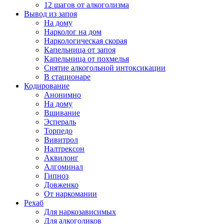
12 шагов от алкоголизма
Вывод из запоя
На дому
Нарколог на дом
Наркологическая скорая
Капельница от запоя
Капельница от похмелья
Снятие алкогольной интоксикации
В стационаре
Кодирование
Анонимно
На дому
Вшивание
Эспераль
Торпедо
Вивитрол
Налтрексон
Аквилонг
Алгоминал
Гипноз
Довженко
От наркомании
Рехаб
Для наркозависимых
Для алкоголиков