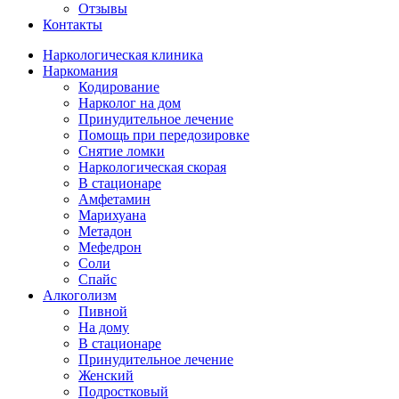
Отзывы
Контакты
Наркологическая клиника
Наркомания
Кодирование
Нарколог на дом
Принудительное лечение
Помощь при передозировке
Снятие ломки
Наркологическая скорая
В стационаре
Амфетамин
Марихуана
Метадон
Мефедрон
Соли
Спайс
Алкоголизм
Пивной
На дому
В стационаре
Принудительное лечение
Женский
Подростковый