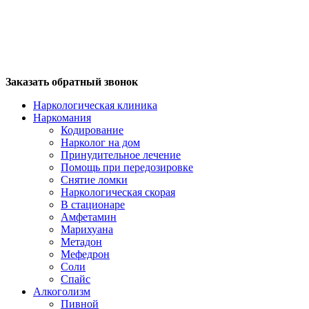
Заказать обратный звонок
Наркологическая клиника
Наркомания
Кодирование
Нарколог на дом
Принудительное лечение
Помощь при передозировке
Снятие ломки
Наркологическая скорая
В стационаре
Амфетамин
Марихуана
Метадон
Мефедрон
Соли
Спайс
Алкоголизм
Пивной