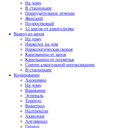
На дому
В стационаре
Принудительное лечение
Женский
Подростковый
12 шагов от алкоголизма
Вывод из запоя
На дому
Нарколог на дом
Наркологическая скорая
Капельница от запоя
Капельница от похмелья
Снятие алкогольной интоксикации
В стационаре
Кодирование
Анонимно
На дому
Вшивание
Эспераль
Торпедо
Вивитрол
Налтрексон
Аквилонг
Алгоминал
Гипноз