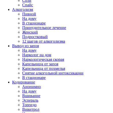
Соли
Спайс
Алкоголизм
Пивной
На дому
В стационаре
Принудительное лечение
Женский
Подростковый
12 шагов от алкоголизма
Вывод из запоя
На дому
Нарколог на дом
Наркологическая скорая
Капельница от запоя
Капельница от похмелья
Снятие алкогольной интоксикации
В стационаре
Кодирование
Анонимно
На дому
Вшивание
Эспераль
Торпедо
Вивитрол