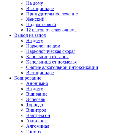
На дому
В стационаре
Принудительное лечение
Женский
Подростковый
12 шагов от алкоголизма
Вывод из запоя
На дому
Нарколог на дом
Наркологическая скорая
Капельница от запоя
Капельница от похмелья
Снятие алкогольной интоксикации
В стационаре
Кодирование
Анонимно
На дому
Вшивание
Эспераль
Торпедо
Вивитрол
Налтрексон
Аквилонг
Алгоминал
Гипноз