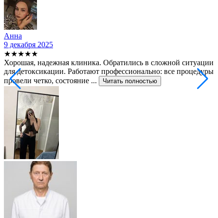
Анна
9 декабря 2025
2
★★★★★
Хорошая, надежная клиника. Обратились в сложной ситуации
С
для детоксикации. Работают профессионально: все процедуры
т
провели четко, состояние ...
ф
Читать полностью