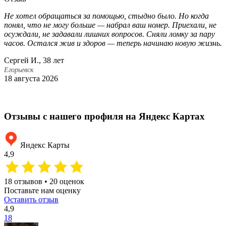
Не хотел обращаться за помощью, стыдно было. Но когда
В
понял, что не могу больше — набрал ваш номер. Приехали, не
м
осуждали, не задавали лишних вопросов. Сняли ломку за пару
о
часов. Остался жив и здоров — теперь начинаю новую жизнь.
с
п
Сергей И., 38 лет
с
Егорьевск
18 августа 2026
Е
Е
1
Отзывы с нашего профиля на Яндекс Картах
Яндекс Карты
4,9
18 отзывов • 20 оценок
Поставьте нам оценку
Оставить отзыв
4,9
18