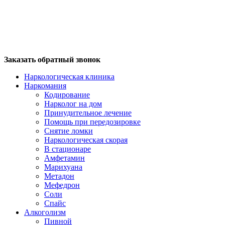
Заказать обратный звонок
Наркологическая клиника
Наркомания
Кодирование
Нарколог на дом
Принудительное лечение
Помощь при передозировке
Снятие ломки
Наркологическая скорая
В стационаре
Амфетамин
Марихуана
Метадон
Мефедрон
Соли
Спайс
Алкоголизм
Пивной