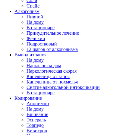
Соли
Спайс
Алкоголизм
Пивной
На дому
В стационаре
Принудительное лечение
Женский
Подростковый
12 шагов от алкоголизма
Вывод из запоя
На дому
Нарколог на дом
Наркологическая скорая
Капельница от запоя
Капельница от похмелья
Снятие алкогольной интоксикации
В стационаре
Кодирование
Анонимно
На дому
Вшивание
Эспераль
Торпедо
Вивитрол