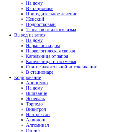
На дому
В стационаре
Принудительное лечение
Женский
Подростковый
12 шагов от алкоголизма
Вывод из запоя
На дому
Нарколог на дом
Наркологическая скорая
Капельница от запоя
Капельница от похмелья
Снятие алкогольной интоксикации
В стационаре
Кодирование
Анонимно
На дому
Вшивание
Эспераль
Торпедо
Вивитрол
Налтрексон
Аквилонг
Алгоминал
Гипноз