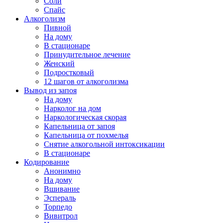
Соли
Спайс
Алкоголизм
Пивной
На дому
В стационаре
Принудительное лечение
Женский
Подростковый
12 шагов от алкоголизма
Вывод из запоя
На дому
Нарколог на дом
Наркологическая скорая
Капельница от запоя
Капельница от похмелья
Снятие алкогольной интоксикации
В стационаре
Кодирование
Анонимно
На дому
Вшивание
Эспераль
Торпедо
Вивитрол