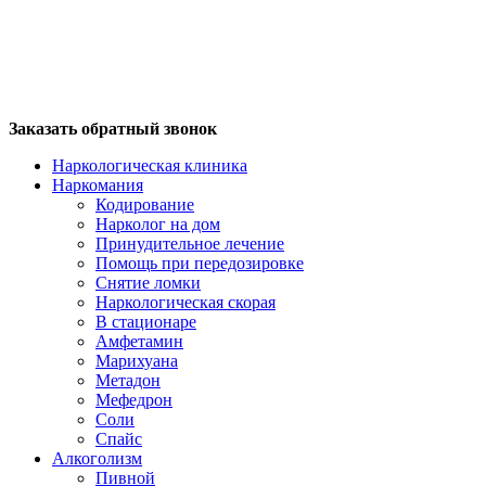
Заказать обратный звонок
Наркологическая клиника
Наркомания
Кодирование
Нарколог на дом
Принудительное лечение
Помощь при передозировке
Снятие ломки
Наркологическая скорая
В стационаре
Амфетамин
Марихуана
Метадон
Мефедрон
Соли
Спайс
Алкоголизм
Пивной