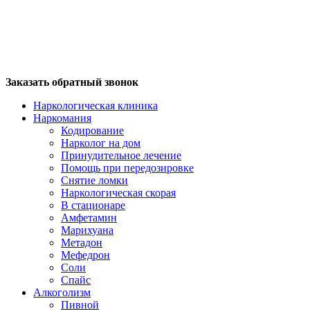
Заказать обратный звонок
Наркологическая клиника
Наркомания
Кодирование
Нарколог на дом
Принудительное лечение
Помощь при передозировке
Снятие ломки
Наркологическая скорая
В стационаре
Амфетамин
Марихуана
Метадон
Мефедрон
Соли
Спайс
Алкоголизм
Пивной