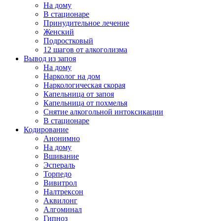
На дому
В стационаре
Принудительное лечение
Женский
Подростковый
12 шагов от алкоголизма
Вывод из запоя
На дому
Нарколог на дом
Наркологическая скорая
Капельница от запоя
Капельница от похмелья
Снятие алкогольной интоксикации
В стационаре
Кодирование
Анонимно
На дому
Вшивание
Эспераль
Торпедо
Вивитрол
Налтрексон
Аквилонг
Алгоминал
Гипноз