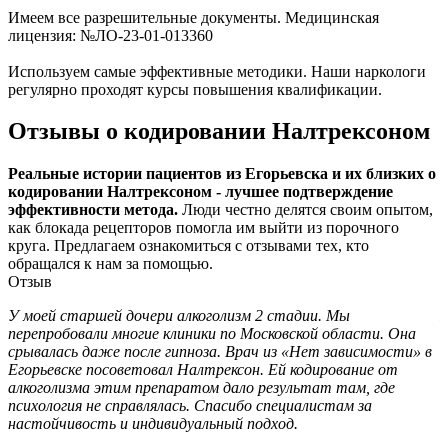
Имеем все разрешительные документы. Медицинская
лицензия: №ЛО-23-01-013360
Используем самые эффективные методики. Наши наркологи
регулярно проходят курсы повышения квалификации.
Отзывы о кодировании Налтрексоном
Реальные истории пациентов из Егорьевска и их близких о
кодировании Налтрексоном - лучшее подтверждение
эффективности метода.
Люди честно делятся своим опытом,
как блокада рецепторов помогла им выйти из порочного
круга. Предлагаем ознакомиться с отзывами тех, кто
обращался к нам за помощью.
Отзыв
У моей старшей дочери алкоголизм 2 стадии. Мы
П
перепробовали многие клиники по Московской области. Она
п
срывалась даже после гипноза. Врач из «Нет зависимости» в
н
Егорьевске посоветовал Налтрексон. Ей кодирование от
с
алкоголизма этим препаратом дало результат там, где
А
психология не справлялась. Спасибо специалистам за
настойчивость и индивидуальный подход.
Е
1