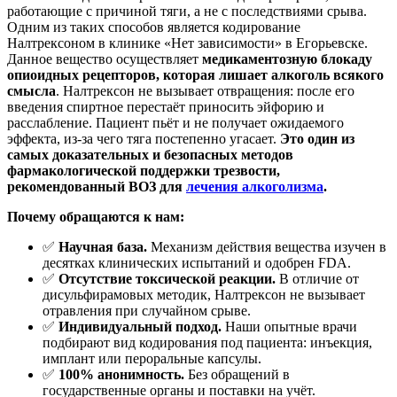
работающие с причиной тяги, а не с последствиями срыва.
Одним из таких способов является кодирование
Налтрексоном в клинике «Нет зависимости» в Егорьевске.
Данное вещество осуществляет
медикаментозную блокаду
опиоидных рецепторов, которая лишает алкоголь всякого
смысла
. Налтрексон не вызывает отвращения: после его
введения спиртное перестаёт приносить эйфорию и
расслабление. Пациент пьёт и не получает ожидаемого
эффекта, из-за чего тяга постепенно угасает.
Это один из
самых доказательных и безопасных методов
фармакологической поддержки трезвости,
рекомендованный ВОЗ для
лечения алкоголизма
.
Почему обращаются к нам:
✅
Научная база.
Механизм действия вещества изучен в
десятках клинических испытаний и одобрен FDA.
✅
Отсутствие токсической реакции.
В отличие от
дисульфирамовых методик, Налтрексон не вызывает
отравления при случайном срыве.
✅
Индивидуальный подход.
Наши опытные врачи
подбирают вид кодирования под пациента: инъекция,
имплант или пероральные капсулы.
✅
100% анонимность.
Без обращений в
государственные органы и поставки на учёт.