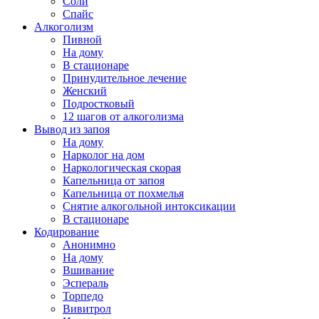
Соли
Спайс
Алкоголизм
Пивной
На дому
В стационаре
Принудительное лечение
Женский
Подростковый
12 шагов от алкоголизма
Вывод из запоя
На дому
Нарколог на дом
Наркологическая скорая
Капельница от запоя
Капельница от похмелья
Снятие алкогольной интоксикации
В стационаре
Кодирование
Анонимно
На дому
Вшивание
Эспераль
Торпедо
Вивитрол