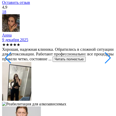
Оставить отзыв
4,9
18
Анна
9 декабря 2025
2
★★★★★
Хорошая, надежная клиника. Обратились в сложной ситуации
С
для детоксикации. Работают профессионально: все процедуры
т
провели четко, состояние ...
ф
Читать полностью