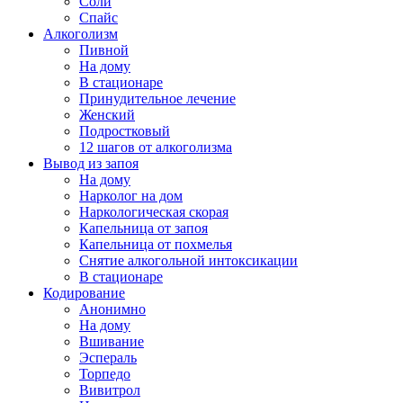
Соли
Спайс
Алкоголизм
Пивной
На дому
В стационаре
Принудительное лечение
Женский
Подростковый
12 шагов от алкоголизма
Вывод из запоя
На дому
Нарколог на дом
Наркологическая скорая
Капельница от запоя
Капельница от похмелья
Снятие алкогольной интоксикации
В стационаре
Кодирование
Анонимно
На дому
Вшивание
Эспераль
Торпедо
Вивитрол