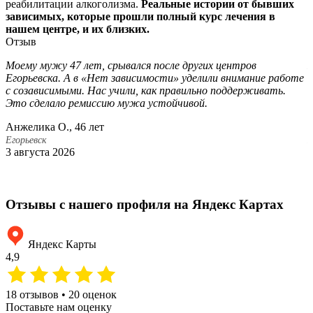
реабилитации алкоголизма.
Реальные истории от бывших
зависимых, которые прошли полный курс лечения в
нашем центре, и их близких.
Отзыв
Моему мужу 47 лет, срывался после других центров
К
Егорьевска. А в «Нет зависимости» уделили внимание работе
а
с созависимыми. Нас учили, как правильно поддерживать.
п
Это сделало ремиссию мужа устойчивой.
с
Анжелика О., 46 лет
Д
Егорьевск
Е
3 августа 2026
2
Отзывы с нашего профиля на Яндекс Картах
Яндекс Карты
4,9
18 отзывов • 20 оценок
Поставьте нам оценку