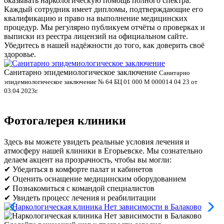
оказывать наркологическую помощь полного спектра.
Каждый сотрудник имеет дипломы, подтверждающие его
квалификацию и право на выполнение медицинских
процедур. Мы регулярно публикуем отчёты о проверках и
выписки из реестра лицензий на официальном сайте.
Убедитесь в нашей надёжности до того, как доверить своё
здоровье.
Санитарно эпидемиологическое заключение
В
Санитарно
эпидемиологическое заключение № 64 БЦ 01 000 М 000014 04 23 от
л
03.04.2023г.
Фотогалерея клиники
Здесь вы можете увидеть реальные условия лечения и
атмосферу нашей клиники в Егорьевске. Мы сознательно
делаем акцент на прозрачность, чтобы вы могли:
✔ Убедиться в комфорте палат и кабинетов
✔ Оценить оснащение медицинским оборудованием
✔ Познакомиться с командой специалистов
✔ Увидеть процесс лечения и реабилитации