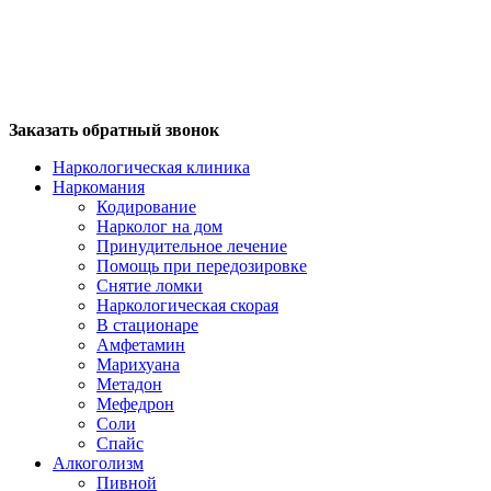
Заказать обратный звонок
Наркологическая клиника
Наркомания
Кодирование
Нарколог на дом
Принудительное лечение
Помощь при передозировке
Снятие ломки
Наркологическая скорая
В стационаре
Амфетамин
Марихуана
Метадон
Мефедрон
Соли
Спайс
Алкоголизм
Пивной