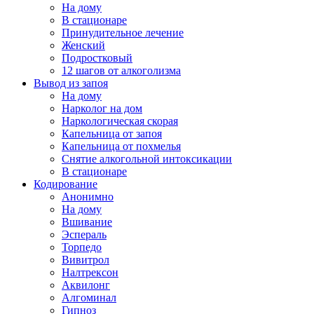
На дому
В стационаре
Принудительное лечение
Женский
Подростковый
12 шагов от алкоголизма
Вывод из запоя
На дому
Нарколог на дом
Наркологическая скорая
Капельница от запоя
Капельница от похмелья
Снятие алкогольной интоксикации
В стационаре
Кодирование
Анонимно
На дому
Вшивание
Эспераль
Торпедо
Вивитрол
Налтрексон
Аквилонг
Алгоминал
Гипноз