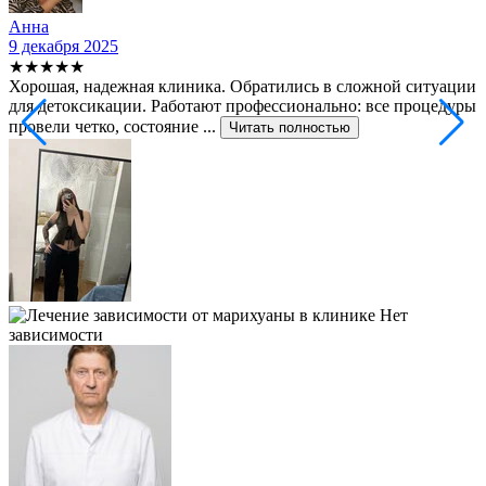
Анна
9 декабря 2025
2
★★★★★
Хорошая, надежная клиника. Обратились в сложной ситуации
С
для детоксикации. Работают профессионально: все процедуры
т
провели четко, состояние ...
ф
Читать полностью