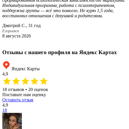
сформированная психологическая зависимость от марихуаны.
Е
Индивидуальная программа, работа с психотерапевтом,
в
поддержка группы — всё это помогло. Не курю 1,5 года,
с
восстановил отношения с девушкой и родителями.
Дмитрий С., 31 год
М
Егорьевск
Е
8 августа 2026
5
Отзывы с нашего профиля на Яндекс Картах
Яндекс Карты
4,9
18 отзывов • 20 оценок
Поставьте нам оценку
Оставить отзыв
4,9
18