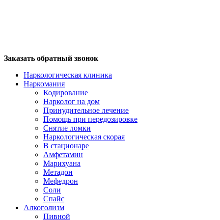
Заказать обратный звонок
Наркологическая клиника
Наркомания
Кодирование
Нарколог на дом
Принудительное лечение
Помощь при передозировке
Снятие ломки
Наркологическая скорая
В стационаре
Амфетамин
Марихуана
Метадон
Мефедрон
Соли
Спайс
Алкоголизм
Пивной