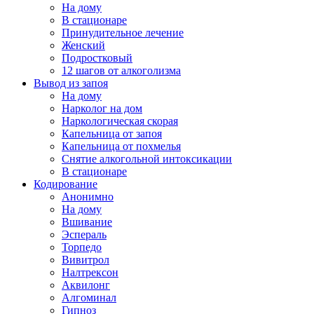
На дому
В стационаре
Принудительное лечение
Женский
Подростковый
12 шагов от алкоголизма
Вывод из запоя
На дому
Нарколог на дом
Наркологическая скорая
Капельница от запоя
Капельница от похмелья
Снятие алкогольной интоксикации
В стационаре
Кодирование
Анонимно
На дому
Вшивание
Эспераль
Торпедо
Вивитрол
Налтрексон
Аквилонг
Алгоминал
Гипноз