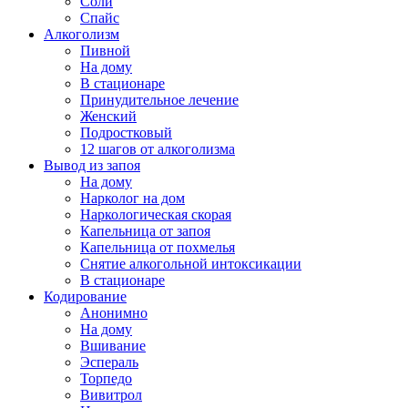
Соли
Спайс
Алкоголизм
Пивной
На дому
В стационаре
Принудительное лечение
Женский
Подростковый
12 шагов от алкоголизма
Вывод из запоя
На дому
Нарколог на дом
Наркологическая скорая
Капельница от запоя
Капельница от похмелья
Снятие алкогольной интоксикации
В стационаре
Кодирование
Анонимно
На дому
Вшивание
Эспераль
Торпедо
Вивитрол