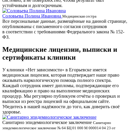
системно, а не поверхностно, чтобы результат был
устойчивым и долгосрочным.
Соловьева Полина Ивановна
Б
Медицинская сестра
Все персональные данные, размещённые на данной странице,
опубликованы с письменного согласия сотрудников
в соответствии с требованиями Федерального закона № 152-
ФЗ.
Медицинские лицензии, выписки и
сертификаты клиники
У клиники «Нет зависимости» в Егорьевске имется
медицинская лицензия, которая подтверждает наше право
оказывать наркологическую помощь полного спектра.
Каждый сотрудник имеет дипломы, подтверждающие его
квалификацию и право на выполнение медицинских
процедур. Мы регулярно публикуем отчёты о проверках и
выписки из реестра лицензий на официальном сайте.
Убедитесь в нашей надёжности до того, как доверить своё
здоровье.
Санитарно эпидемиологическое заключение
В
Санитарно
эпидемиологическое заключение № 64 БЦ 01 000 М 000014 04 23 от
л