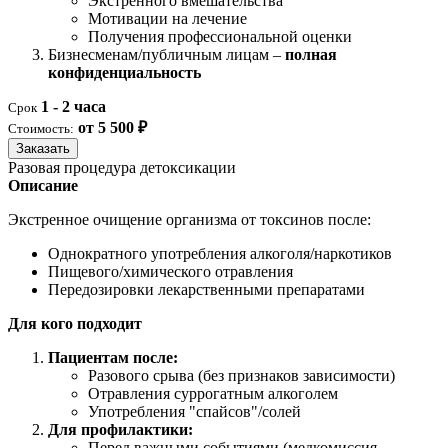
Экстренного вмешательства
Мотивации на лечение
Получения профессиональной оценки
Бизнесменам/публичным лицам –
полная
конфиденциальность
1 - 2 часа
Срок
от 5 500 ₽
Стоимость:
Заказать
Разовая процедура детоксикации
Описание
Экстренное очищение организма от токсинов после:
Однократного употребления алкоголя/наркотиков
Пищевого/химического отравления
Передозировки лекарственными препаратами
Для кого подходит
Пациентам после:
Разового срыва (без признаков зависимости)
Отравления суррогатным алкоголем
Употребления "спайсов"/солей
Для профилактики:
Перед важными событиями (медкомиссия,