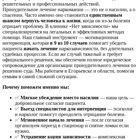
решительных и профессиональных действий.
Принудительное лечение наркомании — это не о насилии, а о
спасении. Часто именно оно становится
единственным
шансом вернуть человека к жизни
, когда он из-за болезни
отрицает проблему. В клинике «Нет зависимости» мы
специализируемся на легальных и эффективных методах
помощи. Наш главный инструмент — мотивационная
интервенция, которая
в 9 из 10 случаев
помогает убедить
пациента
начать лечение
наркозависимости, без длительных
судебных процессов. Если же случай тяжелый и требует
официального решения, мы обеспечим полное юридическое
сопровождение для организации принудительного лечения по
решению суда. Мы работаем в Егорьевске и области, помогая
семьям в самой сложной ситуации.
Почему поможем именно мы:
✅
Мягкое убеждение вместо насилия
— наша цель —
добровольное согласие пациента.
✅
Выезд специалистов для интервенции
— психолог
и нарколог помогут преодолеть отрицание болезни.
✅
Мгновенное начало лечения
— после согласия
организуем переезд в стационар и снятие ломки если
нужно.
✅
Устранение корня зависимости
— комплексная