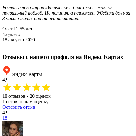
Боялись слова «принудительное». Оказалось, главное —
О
правильный подход. Не полиция, а психологи. Убедили дочь за
О
3 часа. Сейчас она на реабилитации.
к
р
Олег Г., 55 лет
О
Егорьевск
18 августа 2026
Е
2
Отзывы с нашего профиля на Яндекс Картах
Яндекс Карты
4,9
18 отзывов • 20 оценок
Поставьте нам оценку
Оставить отзыв
4,9
18