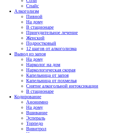
Соли
Спайс
Алкоголизм
Пивной
На дому
В стационаре
Принудительное лечение
Женский
Подростковый
12 шагов от алкоголизма
Вывод из запоя
На дому
Нарколог на дом
Наркологическая скорая
Капельница от запоя
Капельница от похмелья
Снятие алкогольной интоксикации
В стационаре
Кодирование
Анонимно
На дому
Вшивание
Эспераль
Торпедо
Вивитрол