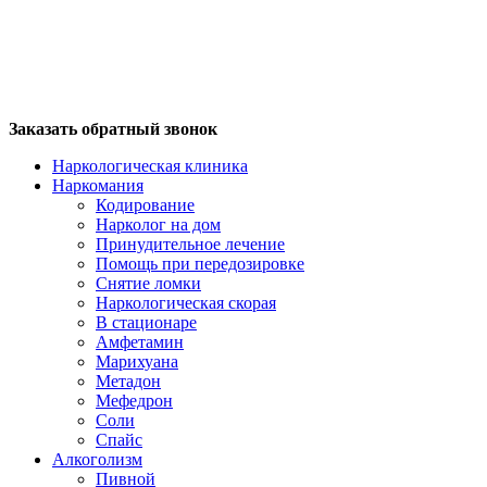
Заказать обратный звонок
Наркологическая клиника
Наркомания
Кодирование
Нарколог на дом
Принудительное лечение
Помощь при передозировке
Снятие ломки
Наркологическая скорая
В стационаре
Амфетамин
Марихуана
Метадон
Мефедрон
Соли
Спайс
Алкоголизм
Пивной