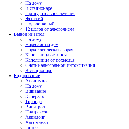
На дому
В стационаре
Принудительное лечение
Женский
Подростковый
12 шагов от алкоголизма
Вывод из запоя
На дому
Нарколог на дом
Наркологическая скорая
Капельница от запоя
Капельница от похмелья
Снятие алкогольной интоксикации
В стационаре
Кодирование
Анонимно
На дому
Вшивание
Эспераль
Торпедо
Вивитрол
Налтрексон
Аквилонг
Алгоминал
Гипноз