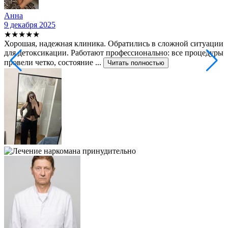
Анна
9 декабря 2025
2
★★★★★
Хорошая, надежная клиника. Обратились в сложной ситуации
С
для детоксикации. Работают профессионально: все процедуры
т
провели четко, состояние ...
ф
Читать полностью