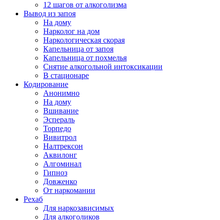
12 шагов от алкоголизма
Вывод из запоя
На дому
Нарколог на дом
Наркологическая скорая
Капельница от запоя
Капельница от похмелья
Снятие алкогольной интоксикации
В стационаре
Кодирование
Анонимно
На дому
Вшивание
Эспераль
Торпедо
Вивитрол
Налтрексон
Аквилонг
Алгоминал
Гипноз
Довженко
От наркомании
Рехаб
Для наркозависимых
Для алкоголиков