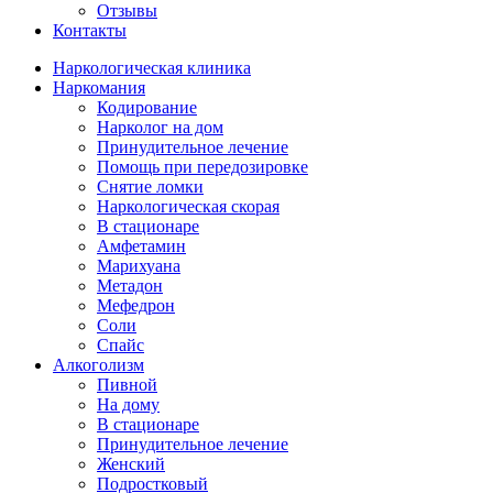
Отзывы
Контакты
Наркологическая клиника
Наркомания
Кодирование
Нарколог на дом
Принудительное лечение
Помощь при передозировке
Снятие ломки
Наркологическая скорая
В стационаре
Амфетамин
Марихуана
Метадон
Мефедрон
Соли
Спайс
Алкоголизм
Пивной
На дому
В стационаре
Принудительное лечение
Женский
Подростковый