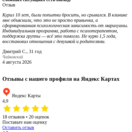
Отзыв
Курил 10 лет, были попытки бросить, но срывался. В клинике
С
мне объяснили, что это не просто привычка, а
б
сформированная психологическая зависимость от марихуаны.
Ч
Индивидуальная программа, работа с психотерапевтом,
в
поддержка группы — всё это помогло. Не курю 1,5 года,
с
восстановил отношения с девушкой и родителями.
Дмитрий С., 31 год
М
Чайковский
Ч
4 августа 2026
2
Отзывы с нашего профиля на Яндекс Картах
Яндекс Карты
4,9
18 отзывов • 20 оценок
Поставьте нам оценку
Оставить отзыв