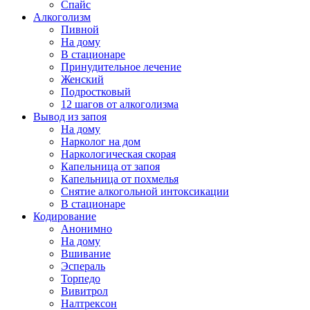
Спайс
Алкоголизм
Пивной
На дому
В стационаре
Принудительное лечение
Женский
Подростковый
12 шагов от алкоголизма
Вывод из запоя
На дому
Нарколог на дом
Наркологическая скорая
Капельница от запоя
Капельница от похмелья
Снятие алкогольной интоксикации
В стационаре
Кодирование
Анонимно
На дому
Вшивание
Эспераль
Торпедо
Вивитрол
Налтрексон