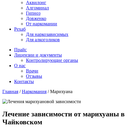
Аквилонг
Алгоминал
Гипноз
Довженко
От наркомании
Рехаб
Для наркозависимых
Для алкоголиков
Прайс
Лицензии и документы
Контролирующие органы
О нас
Врачи
Отзывы
Контакты
Главная
/
Наркомания
/
Марихуана
Лечение зависимости от марихуаны в
Чайковском