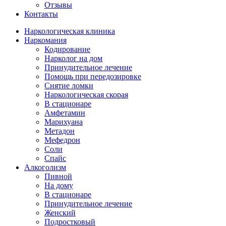
Отзывы
Контакты
Наркологическая клиника
Наркомания
Кодирование
Нарколог на дом
Принудительное лечение
Помощь при передозировке
Снятие ломки
Наркологическая скорая
В стационаре
Амфетамин
Марихуана
Метадон
Мефедрон
Соли
Спайс
Алкоголизм
Пивной
На дому
В стационаре
Принудительное лечение
Женский
Подростковый