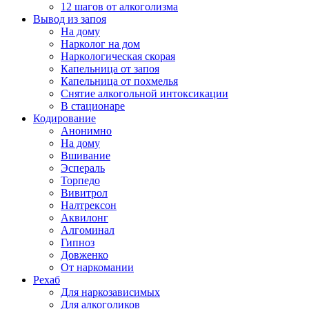
12 шагов от алкоголизма
Вывод из запоя
На дому
Нарколог на дом
Наркологическая скорая
Капельница от запоя
Капельница от похмелья
Снятие алкогольной интоксикации
В стационаре
Кодирование
Анонимно
На дому
Вшивание
Эспераль
Торпедо
Вивитрол
Налтрексон
Аквилонг
Алгоминал
Гипноз
Довженко
От наркомании
Рехаб
Для наркозависимых
Для алкоголиков