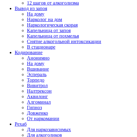
12 шагов от алкоголизма
Вывод из запоя
На дому
Нарколог на дом
Наркологическая скорая
Капельница от запоя
Капельница от похмелья
Снятие алкогольной интоксикации
В стационаре
Кодирование
Анонимно
На дому
Вшивание
Эспераль
Торпедо
Вивитрол
Налтрексон
Аквилонг
Алгоминал
Гипноз
Довженко
От наркомании
Рехаб
Для наркозависимых
Для алкоголиков