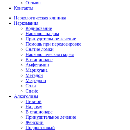
Отзывы
Контакты
Наркологическая клиника
Наркомания
Кодирование
Нарколог на дом
Принудительное лечение
Помощь при передозировке
Снятие ломки
Наркологическая скорая
В стационаре
Амфетамин
Марихуана
Метадон
Мефедрон
Соли
Спайс
Алкоголизм
Пивной
На дому
В стационаре
Принудительное лечение
Женский
Подростковый