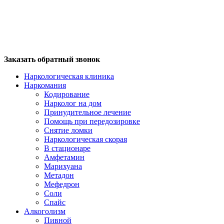
Заказать обратный звонок
Наркологическая клиника
Наркомания
Кодирование
Нарколог на дом
Принудительное лечение
Помощь при передозировке
Снятие ломки
Наркологическая скорая
В стационаре
Амфетамин
Марихуана
Метадон
Мефедрон
Соли
Спайс
Алкоголизм
Пивной