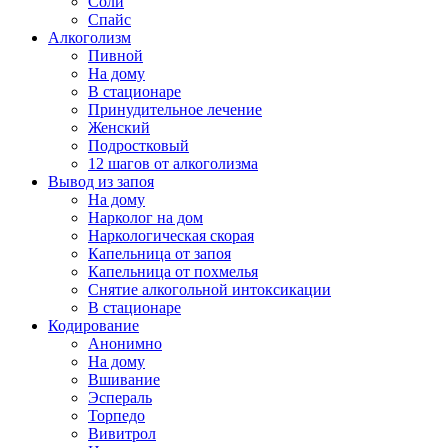
Соли
Спайс
Алкоголизм
Пивной
На дому
В стационаре
Принудительное лечение
Женский
Подростковый
12 шагов от алкоголизма
Вывод из запоя
На дому
Нарколог на дом
Наркологическая скорая
Капельница от запоя
Капельница от похмелья
Снятие алкогольной интоксикации
В стационаре
Кодирование
Анонимно
На дому
Вшивание
Эспераль
Торпедо
Вивитрол