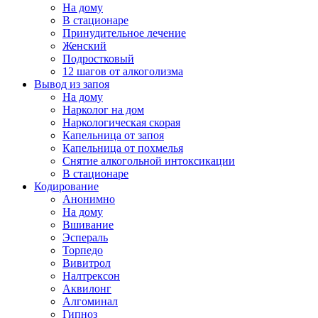
На дому
В стационаре
Принудительное лечение
Женский
Подростковый
12 шагов от алкоголизма
Вывод из запоя
На дому
Нарколог на дом
Наркологическая скорая
Капельница от запоя
Капельница от похмелья
Снятие алкогольной интоксикации
В стационаре
Кодирование
Анонимно
На дому
Вшивание
Эспераль
Торпедо
Вивитрол
Налтрексон
Аквилонг
Алгоминал
Гипноз