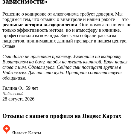
зависимости»
Решение о кодировке от алкоголизма требует доверия. Мы
гордимся тем, что отзывы о вивитроле и нашей работе — это
реальные истории выздоровления
. Они помогают понять не
только эффективность метода, но и атмосферу в клинике,
профессионализм команды. Здесь мы собрали рассказы
пациентов, принимавших данный препарат в нашем центре.
Отзыв
Сын долго не признавал проблему. Уговорили на кодировку
П
Вивитролом на дому, чтобы не пугать клиникой. Врач нашел
э
слова с ним. Сделали укол. Сейчас сын посещает группы в
с
Чайковском. Для нас это чудо. Препарат соответствует
о
обещаниям.
п
Ч
Галина Ф., 59 лет
Е
Чайковский
28 августа 2026
Ч
2
Отзывы с нашего профиля на Яндекс Картах
Яндекс Карты