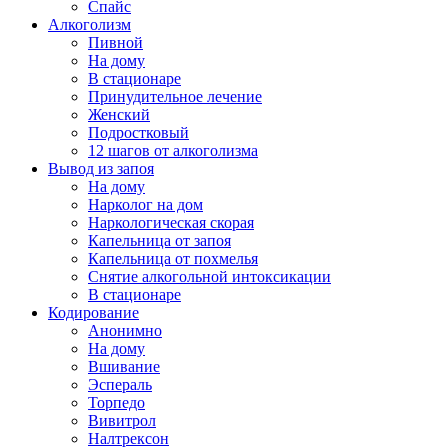
Спайс
Алкоголизм
Пивной
На дому
В стационаре
Принудительное лечение
Женский
Подростковый
12 шагов от алкоголизма
Вывод из запоя
На дому
Нарколог на дом
Наркологическая скорая
Капельница от запоя
Капельница от похмелья
Снятие алкогольной интоксикации
В стационаре
Кодирование
Анонимно
На дому
Вшивание
Эспераль
Торпедо
Вивитрол
Налтрексон