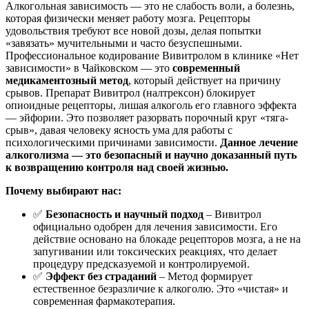
Алкогольная зависимость — это не слабость воли, а болезнь,
которая физически меняет работу мозга. Рецепторы
удовольствия требуют все новой дозы, делая попытки
«завязать» мучительными и часто безуспешными.
Профессиональное кодирование Вивитролом в клинике «Нет
зависимости» в Чайковском — это
современный
медикаментозный метод
, который действует на причину
срывов. Препарат Вивитрол (налтрексон) блокирует
опиоидные рецепторы, лишая алкоголь его главного эффекта
— эйфории. Это позволяет разорвать порочный круг «тяга-
срыв», давая человеку ясность ума для работы с
психологическими причинами зависимости.
Данное лечение
алкоголизма — это безопасный и научно доказанный путь
к возвращению контроля над своей жизнью.
Почему выбирают нас:
✅
Безопасность и научный подход
– Вивитрол
официально одобрен для лечения зависимости. Его
действие основано на блокаде рецепторов мозга, а не на
запугивании или токсических реакциях, что делает
процедуру предсказуемой и контролируемой.
✅
Эффект без страданий
– Метод формирует
естественное безразличие к алкоголю. Это «чистая» и
современная фармакотерапия.