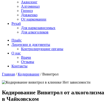
Аквилонг
Алгоминал
Гипноз
Довженко
От наркомании
Рехаб
Для наркозависимых
Для алкоголиков
Прайс
Лицензии и документы
Контролирующие органы
О нас
Врачи
Отзывы
Контакты
Главная
/
Кодирование
/
Вивитрол
Кодирование Вивитрол от алкоголизма
в Чайковском