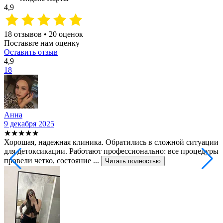
4,9
18 отзывов • 20 оценок
Поставьте нам оценку
Оставить отзыв
4,9
18
Анна
9 декабря 2025
2
★★★★★
Хорошая, надежная клиника. Обратились в сложной ситуации
С
для детоксикации. Работают профессионально: все процедуры
т
провели четко, состояние ...
ф
Читать полностью