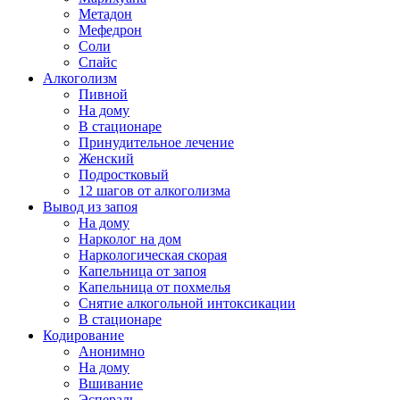
Метадон
Мефедрон
Соли
Спайс
Алкоголизм
Пивной
На дому
В стационаре
Принудительное лечение
Женский
Подростковый
12 шагов от алкоголизма
Вывод из запоя
На дому
Нарколог на дом
Наркологическая скорая
Капельница от запоя
Капельница от похмелья
Снятие алкогольной интоксикации
В стационаре
Кодирование
Анонимно
На дому
Вшивание
Эспераль