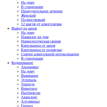
На дому
В стационаре
Принудительное лечение
Женский
Подростковый
12 шагов от алкоголизма
Вывод из запоя
На дому
Нарколог на дом
Наркологическая скорая
Капельница от запоя
Капельница от похмелья
Снятие алкогольной интоксикации
В стационаре
Кодирование
Анонимно
На дому
Вшивание
Эспераль
Торпедо
Вивитрол
Налтрексон
Аквилонг
Алгоминал
Гипноз