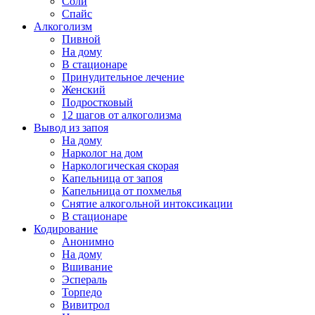
Соли
Спайс
Алкоголизм
Пивной
На дому
В стационаре
Принудительное лечение
Женский
Подростковый
12 шагов от алкоголизма
Вывод из запоя
На дому
Нарколог на дом
Наркологическая скорая
Капельница от запоя
Капельница от похмелья
Снятие алкогольной интоксикации
В стационаре
Кодирование
Анонимно
На дому
Вшивание
Эспераль
Торпедо
Вивитрол