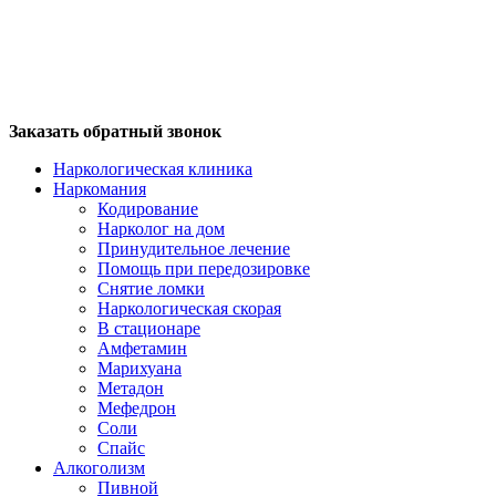
Заказать обратный звонок
Наркологическая клиника
Наркомания
Кодирование
Нарколог на дом
Принудительное лечение
Помощь при передозировке
Снятие ломки
Наркологическая скорая
В стационаре
Амфетамин
Марихуана
Метадон
Мефедрон
Соли
Спайс
Алкоголизм
Пивной