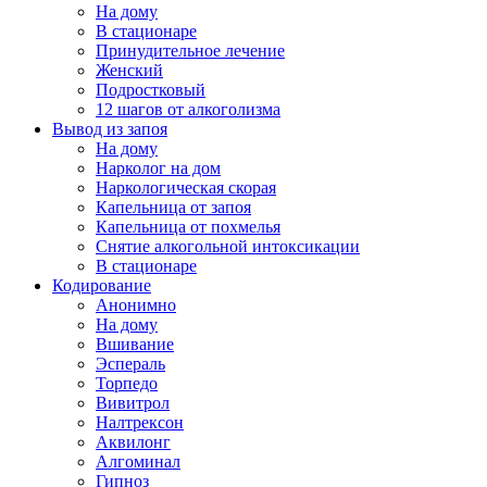
На дому
В стационаре
Принудительное лечение
Женский
Подростковый
12 шагов от алкоголизма
Вывод из запоя
На дому
Нарколог на дом
Наркологическая скорая
Капельница от запоя
Капельница от похмелья
Снятие алкогольной интоксикации
В стационаре
Кодирование
Анонимно
На дому
Вшивание
Эспераль
Торпедо
Вивитрол
Налтрексон
Аквилонг
Алгоминал
Гипноз