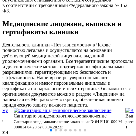
в соответствии с требованиями Федерального закона № 152-
ФЗ.
Медицинские лицензии, выписки и
сертификаты клиники
Деятельность клиники «Нет зависимости» в Чехове
полностью легальна и осуществляется на основании
действующей медицинской лицензии, выданной
уполномоченными органами. Все терапевтические протоколы
и диагностические методы подтверждены официальными
разрешениями, гарантирующими их безопасность и
эффективность. Наши врачи регулярно повышают
квалификацию и имеют персональные диипломы и
сертификаты по наркологии и психотерапии. Ознакомиться с
оригиналами документов можно в разделе «Лицензии» на
нашем сайте. Мы работаем открыто, обеспечивая полную
юридическую защиту каждого пациента.
Санитарно эпидемиологическое заключение
Выпи
му
Санитарно эпидемиологическое заключение № 64 БЦ 01 000 М
реест
000014 04 23 от 03.04.2023г.
1
00014