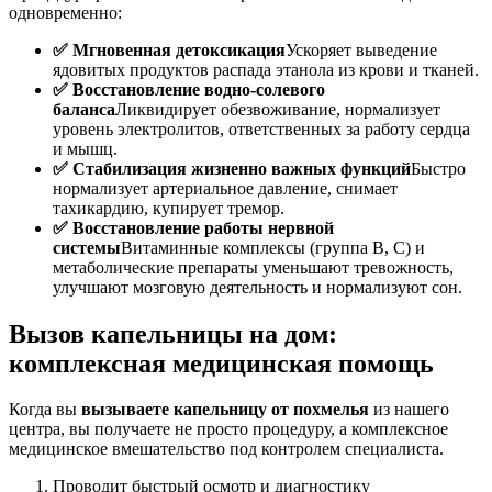
одновременно:
✅ Мгновенная детоксикация
Ускоряет выведение
ядовитых продуктов распада этанола из крови и тканей.
✅ Восстановление водно-солевого
баланса
Ликвидирует обезвоживание, нормализует
уровень электролитов, ответственных за работу сердца
и мышц.
✅ Стабилизация жизненно важных функций
Быстро
нормализует артериальное давление, снимает
тахикардию, купирует тремор.
✅ Восстановление работы нервной
системы
Витаминные комплексы (группа B, C) и
метаболические препараты уменьшают тревожность,
улучшают мозговую деятельность и нормализуют сон.
Вызов капельницы на дом:
комплексная медицинская помощь
Когда вы
вызываете капельницу от похмелья
из нашего
центра, вы получаете не просто процедуру, а комплексное
медицинское вмешательство под контролем специалиста.
Проводит быстрый осмотр и диагностику