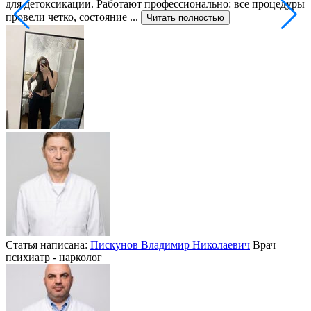
для детоксикации. Работают профессионально: все процедуры
т
провели четко, состояние ...
ф
Читать полностью
Статья написана:
Пискунов Владимир Николаевич
Врач
психиатр - нарколог