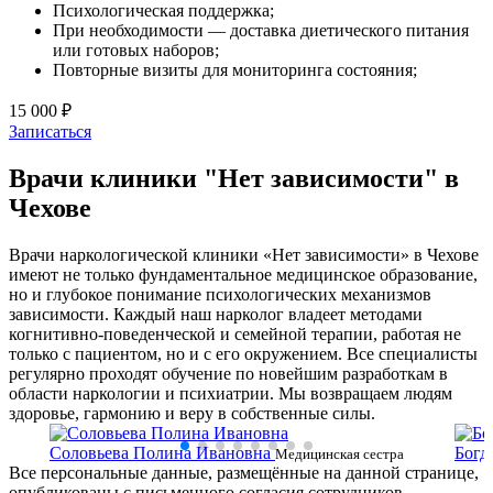
Психологическая поддержка;
При необходимости — доставка диетического питания
или готовых наборов;
Повторные визиты для мониторинга состояния;
15 000 ₽
Записаться
Врачи клиники "Нет зависимости" в
Чехове
Врачи наркологической клиники «Нет зависимости» в Чехове
имеют не только фундаментальное медицинское образование,
но и глубокое понимание психологических механизмов
зависимости. Каждый наш нарколог владеет методами
когнитивно-поведенческой и семейной терапии, работая не
только с пациентом, но и с его окружением. Все специалисты
регулярно проходят обучение по новейшим разработкам в
области наркологии и психиатрии. Мы возвращаем людям
здоровье, гармонию и веру в собственные силы.
Соловьева Полина Ивановна
Богд
ки
Медицинская сестра
Все персональные данные, размещённые на данной странице,
сестр
опубликованы с письменного согласия сотрудников