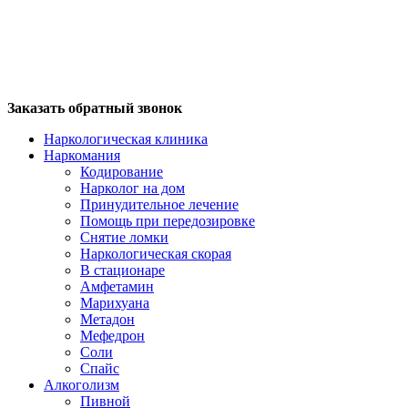
Заказать обратный звонок
Наркологическая клиника
Наркомания
Кодирование
Нарколог на дом
Принудительное лечение
Помощь при передозировке
Снятие ломки
Наркологическая скорая
В стационаре
Амфетамин
Марихуана
Метадон
Мефедрон
Соли
Спайс
Алкоголизм
Пивной