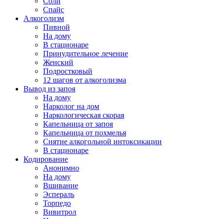
Соли
Спайс
Алкоголизм
Пивной
На дому
В стационаре
Принудительное лечение
Женский
Подростковый
12 шагов от алкоголизма
Вывод из запоя
На дому
Нарколог на дом
Наркологическая скорая
Капельница от запоя
Капельница от похмелья
Снятие алкогольной интоксикации
В стационаре
Кодирование
Анонимно
На дому
Вшивание
Эспераль
Торпедо
Вивитрол