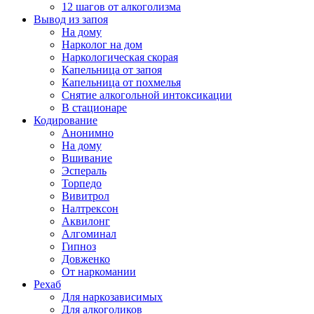
12 шагов от алкоголизма
Вывод из запоя
На дому
Нарколог на дом
Наркологическая скорая
Капельница от запоя
Капельница от похмелья
Снятие алкогольной интоксикации
В стационаре
Кодирование
Анонимно
На дому
Вшивание
Эспераль
Торпедо
Вивитрол
Налтрексон
Аквилонг
Алгоминал
Гипноз
Довженко
От наркомании
Рехаб
Для наркозависимых
Для алкоголиков