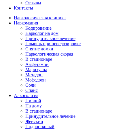
Отзывы
Контакты
Наркологическая клиника
Наркомания
Кодирование
Нарколог на дом
Принудительное лечение
Помощь при передозировке
Снятие ломки
Наркологическая скорая
В стационаре
Амфетамин
Марихуана
Метадон
Мефедрон
Соли
Спайс
Алкоголизм
Пивной
На дому
В стационаре
Принудительное лечение
Женский
Подростковый