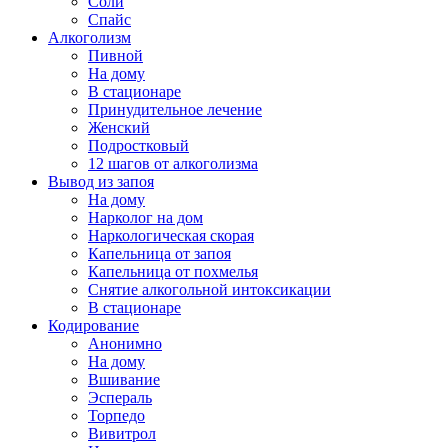
Соли
Спайс
Алкоголизм
Пивной
На дому
В стационаре
Принудительное лечение
Женский
Подростковый
12 шагов от алкоголизма
Вывод из запоя
На дому
Нарколог на дом
Наркологическая скорая
Капельница от запоя
Капельница от похмелья
Снятие алкогольной интоксикации
В стационаре
Кодирование
Анонимно
На дому
Вшивание
Эспераль
Торпедо
Вивитрол