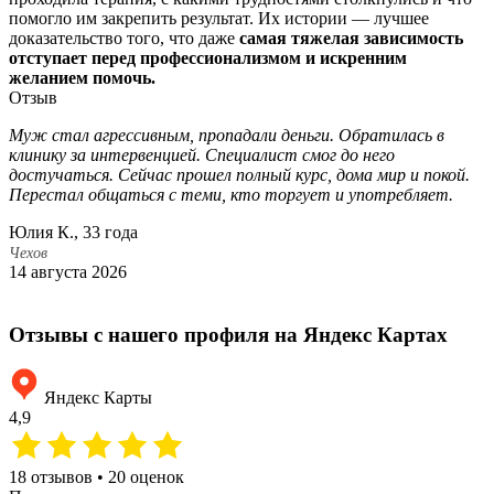
помогло им закрепить результат. Их истории — лучшее
доказательство того, что даже
самая тяжелая зависимость
отступает перед профессионализмом и искренним
желанием помочь.
Отзыв
Муж стал агрессивным, пропадали деньги. Обратилась в
З
клинику за интервенцией. Специалист смог до него
н
достучаться. Сейчас прошел полный курс, дома мир и покой.
н
Перестал общаться с теми, кто торгует и употребляет.
С
Юлия К., 33 года
Ч
1
Чехов
14 августа 2026
Отзывы с нашего профиля на Яндекс Картах
Яндекс Карты
4,9
18 отзывов • 20 оценок