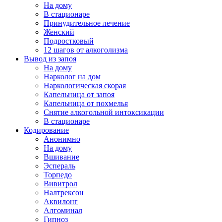
На дому
В стационаре
Принудительное лечение
Женский
Подростковый
12 шагов от алкоголизма
Вывод из запоя
На дому
Нарколог на дом
Наркологическая скорая
Капельница от запоя
Капельница от похмелья
Снятие алкогольной интоксикации
В стационаре
Кодирование
Анонимно
На дому
Вшивание
Эспераль
Торпедо
Вивитрол
Налтрексон
Аквилонг
Алгоминал
Гипноз