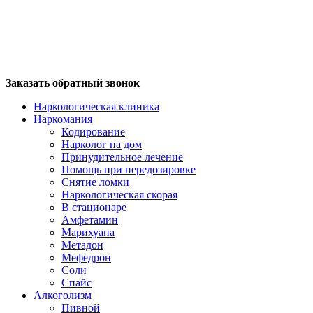
Заказать обратный звонок
Наркологическая клиника
Наркомания
Кодирование
Нарколог на дом
Принудительное лечение
Помощь при передозировке
Снятие ломки
Наркологическая скорая
В стационаре
Амфетамин
Марихуана
Метадон
Мефедрон
Соли
Спайс
Алкоголизм
Пивной