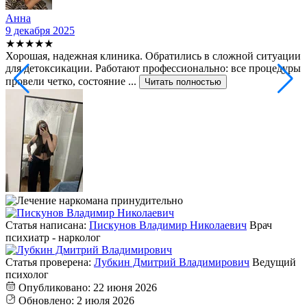
Анна
9 декабря 2025
2
★★★★★
Хорошая, надежная клиника. Обратились в сложной ситуации
С
для детоксикации. Работают профессионально: все процедуры
т
провели четко, состояние ...
ф
Читать полностью
Статья написана:
Пискунов Владимир Николаевич
Врач
психиатр - нарколог
Статья проверена:
Лубкин Дмитрий Владимирович
Ведущий
психолог
Опубликовано:
22 июня 2026
Обновлено:
2 июля 2026