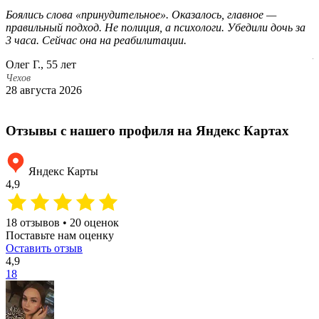
Боялись слова «принудительное». Оказалось, главное —
О
правильный подход. Не полиция, а психологи. Убедили дочь за
О
3 часа. Сейчас она на реабилитации.
к
р
Олег Г., 55 лет
О
Чехов
28 августа 2026
Ч
1
Отзывы с нашего профиля на Яндекс Картах
Яндекс Карты
4,9
18 отзывов • 20 оценок
Поставьте нам оценку
Оставить отзыв
4,9
18