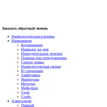
Заказать обратный звонок
Наркологическая клиника
Наркомания
Кодирование
Нарколог на дом
Принудительное лечение
Помощь при передозировке
Снятие ломки
Наркологическая скорая
В стационаре
Амфетамин
Марихуана
Метадон
Мефедрон
Соли
Спайс
Алкоголизм
Пивной