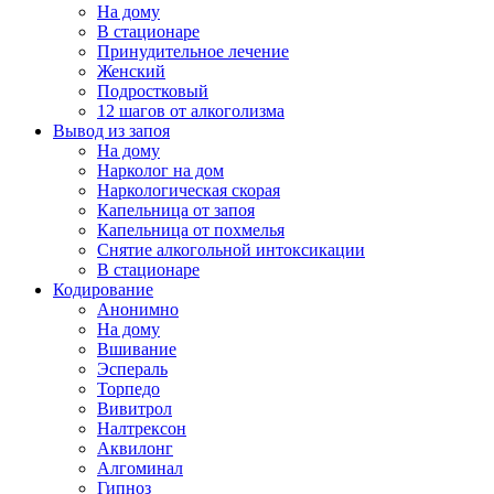
На дому
В стационаре
Принудительное лечение
Женский
Подростковый
12 шагов от алкоголизма
Вывод из запоя
На дому
Нарколог на дом
Наркологическая скорая
Капельница от запоя
Капельница от похмелья
Снятие алкогольной интоксикации
В стационаре
Кодирование
Анонимно
На дому
Вшивание
Эспераль
Торпедо
Вивитрол
Налтрексон
Аквилонг
Алгоминал
Гипноз