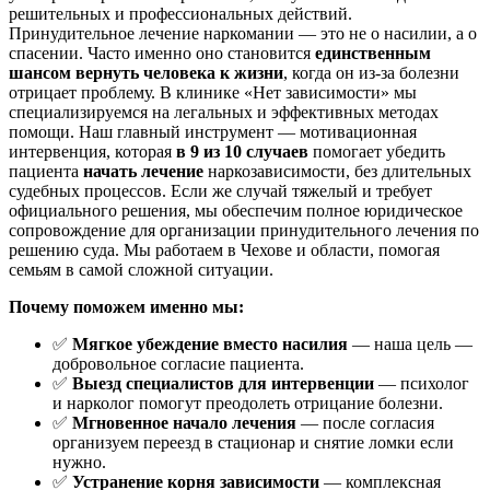
решительных и профессиональных действий.
Принудительное лечение наркомании — это не о насилии, а о
спасении. Часто именно оно становится
единственным
шансом вернуть человека к жизни
, когда он из-за болезни
отрицает проблему. В клинике «Нет зависимости» мы
специализируемся на легальных и эффективных методах
помощи. Наш главный инструмент — мотивационная
интервенция, которая
в 9 из 10 случаев
помогает убедить
пациента
начать лечение
наркозависимости, без длительных
судебных процессов. Если же случай тяжелый и требует
официального решения, мы обеспечим полное юридическое
сопровождение для организации принудительного лечения по
решению суда. Мы работаем в Чехове и области, помогая
семьям в самой сложной ситуации.
Почему поможем именно мы:
✅
Мягкое убеждение вместо насилия
— наша цель —
добровольное согласие пациента.
✅
Выезд специалистов для интервенции
— психолог
и нарколог помогут преодолеть отрицание болезни.
✅
Мгновенное начало лечения
— после согласия
организуем переезд в стационар и снятие ломки если
нужно.
✅
Устранение корня зависимости
— комплексная