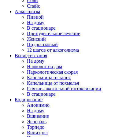
Соли
Спайс
Алкоголизм
Пивной
На дому
В стационаре
Принудительное лечение
Женский
Подростковый
12 шагов от алкоголизма
Вывод из запоя
На дому
Нарколог на дом
Наркологическая скорая
Капельница от запоя
Капельница от похмелья
Снятие алкогольной интоксикации
В стационаре
Кодирование
Анонимно
На дому
Вшивание
Эспераль
Торпедо
Вивитрол