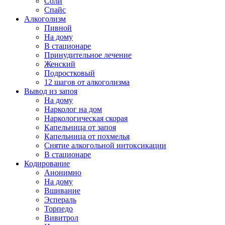
Соли
Спайс
Алкоголизм
Пивной
На дому
В стационаре
Принудительное лечение
Женский
Подростковый
12 шагов от алкоголизма
Вывод из запоя
На дому
Нарколог на дом
Наркологическая скорая
Капельница от запоя
Капельница от похмелья
Снятие алкогольной интоксикации
В стационаре
Кодирование
Анонимно
На дому
Вшивание
Эспераль
Торпедо
Вивитрол