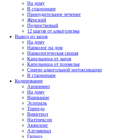
На дому
В стационаре
Принудительное лечение
Женский
Подростковый
12 шагов от алкоголизма
Вывод из запоя
На дому
Нарколог на дом
Наркологическая скорая
Капельница от запоя
Капельница от похмелья
Снятие алкогольной интоксикации
В стационаре
Кодирование
Анонимно
На дому
Вшивание
Эспераль
Торпедо
Вивитрол
Налтрексон
Аквилонг
Алгоминал
Гипноз