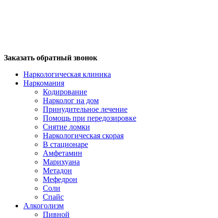
Заказать обратный звонок
Наркологическая клиника
Наркомания
Кодирование
Нарколог на дом
Принудительное лечение
Помощь при передозировке
Снятие ломки
Наркологическая скорая
В стационаре
Амфетамин
Марихуана
Метадон
Мефедрон
Соли
Спайс
Алкоголизм
Пивной